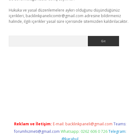
Hukuka ve yasal düzenlemelere aykırı olduğunu düşündüğünüz
içerikleri,
backlinkpanelicomtr@gmail.com
adresine bildirmeniz
halinde, ilgili içerikler yasal süre içerisinde sitemizden kaldırılacaktır.
Arama
vdcasino.online
Reklam ve İletişim:
E-mail:
backlinkpaneli@gmail.com
Teams:
forumhizmeti@gmail.com
Whatsapp: 0262 606 0 726
Telegram:
@karabul