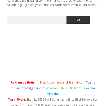
içerikleri,
backlinkpanelicomtr@gmail.com
adresine bildirmeniz
halinde, ilgili içerikler yasal süre içerisinde sitemizden kaldırılacaktır.
Arama
vdcasino.online
Reklam ve İletişim:
E-mail:
backlinkpaneli@gmail.com
Teams:
forumhizmeti@gmail.com
Whatsapp: 0262 606 0 726
Telegram:
@karabul
Yasal Uyarı:
Sitemiz, 5651 Sayılı Kanun gereğince Bilgi Teknolojileri
ve İletişim Kurumu (BTK) tarafından onaylanmış bir Yer Sağlayıcı