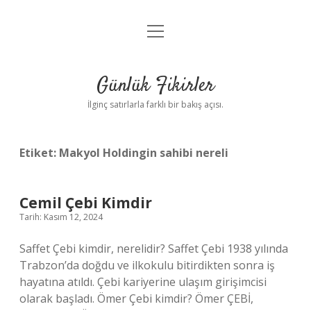
menüyü
Anasayfa
aç
Gizlilik Politikası
Günlük Fikirler
Yasal Uyarı
İlginç satırlarla farklı bir bakış açısı.
Hakkımızda
Etiket:
Makyol Holdingin sahibi nereli
Cemil Çebi Kimdir
Tarih: Kasım 12, 2024
Saffet Çebi kimdir, nerelidir? Saffet Çebi 1938 yılında
Trabzon’da doğdu ve ilkokulu bitirdikten sonra iş
hayatına atıldı. Çebi kariyerine ulaşım girişimcisi
olarak başladı. Ömer Çebi kimdir? Ömer ÇEBİ,