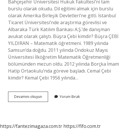
Bahçeşehir Üniversitesi Hukuk Fakültesi’ni tam
burslu olarak okudu. Dil eğitimi almak için burslu
olarak Amerika Birleşik Devletleri’ne gitti. İstanbul
Ticaret Üniversitesi’nde araştırma görevlisi ve
Albaraka Türk Katılım Bankası A.Ş.’de danışman
avukat olarak çalıştı. Büşra Çebi kimdir? Büşra ÇEBİ
YILDIRAN – Matematik öğretmeni. 1989 yılında
Samsun’da doğdu. 2011 yılında Ondokuz Mayıs
Üniversitesi İlköğretim Matematik Öğretmenliği
bölümünden mezun oldu. 2012 yılında Borçka İmam
Hatip Ortaokulu’nda göreve başladı. Cemal Çebi
kimdir? Kemal Çebi 1956 yılında…
Cemil
Devamını okuyun
Yorum Bırak
Çebi
Kimdir
https://fantezimagaza.com.tr
https://fifo.com.tr