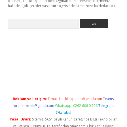
içerikleri,
backlinkpanelicomtr@gmail.com
adresine bildirmeniz
halinde, ilgili içerikler yasal süre içerisinde sitemizden kaldırılacaktır.
Arama
e
Reklam ve İletişim:
E-mail:
backlinkpaneli@gmail.com
Teams:
forumhizmeti@gmail.com
Whatsapp: 0262 606 0 726
Telegram:
@karabul
Yasal Uyarı:
Sitemiz, 5651 Sayılı Kanun gereğince Bilgi Teknolojileri
ve İletişim Kurumu (BTK) tarafından onaylanmış bir Yer Sağlayıcı