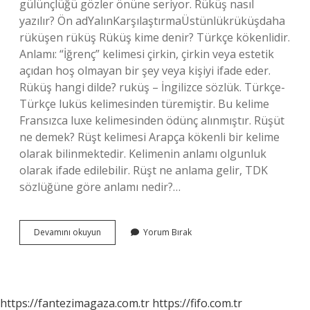
gülünçlüğü gözler önüne seriyor. Rüküş nasıl
yazılır? Ön adYalınKarşılaştırmaÜstünlükrüküşdaha
rüküşen rüküş Rüküş kime denir? Türkçe kökenlidir.
Anlamı: “İğrenç” kelimesi çirkin, çirkin veya estetik
açıdan hoş olmayan bir şey veya kişiyi ifade eder.
Rüküş hangi dilde? ruküş – İngilizce sözlük. Türkçe-
Türkçe luküs kelimesinden türemiştir. Bu kelime
Fransızca luxe kelimesinden ödünç alınmıştır. Rüşüt
ne demek? Rüşt kelimesi Arapça kökenli bir kelime
olarak bilinmektedir. Kelimenin anlamı olgunluk
olarak ifade edilebilir. Rüşt ne anlama gelir, TDK
sözlüğüne göre anlamı nedir?…
Rüküş
Devamını okuyun
Yorum Bırak
Erkek
Ne
Demek
https://fantezimagaza.com.tr
https://fifo.com.tr