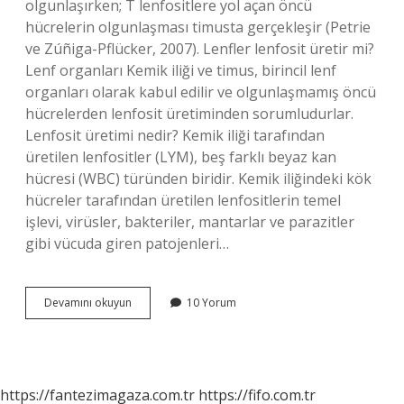
olgunlaşırken; T lenfositlere yol açan öncü
hücrelerin olgunlaşması timusta gerçekleşir (Petrie
ve Zúñiga-Pflücker, 2007). Lenfler lenfosit üretir mi?
Lenf organları Kemik iliği ve timus, birincil lenf
organları olarak kabul edilir ve olgunlaşmamış öncü
hücrelerden lenfosit üretiminden sorumludurlar.
Lenfosit üretimi nedir? Kemik iliği tarafından
üretilen lenfositler (LYM), beş farklı beyaz kan
hücresi (WBC) türünden biridir. Kemik iliğindeki kök
hücreler tarafından üretilen lenfositlerin temel
işlevi, virüsler, bakteriler, mantarlar ve parazitler
gibi vücuda giren patojenleri…
Lenfosit
Devamını okuyun
10 Yorum
Nerede
Üretilir
https://fantezimagaza.com.tr
https://fifo.com.tr