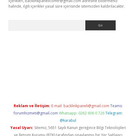
içerikleri,
backlinkpanelicomtr@gmail.com
adresine bildirmeniz
halinde, ilgili içerikler yasal süre içerisinde sitemizden kaldırılacaktır.
Arama
nline
Reklam ve İletişim:
E-mail:
backlinkpaneli@gmail.com
Teams:
forumhizmeti@gmail.com
Whatsapp: 0262 606 0 726
Telegram:
@karabul
Yasal Uyarı:
Sitemiz, 5651 Sayılı Kanun gereğince Bilgi Teknolojileri
ve İletişim Kurumu (BTK) tarafından onaylanmış bir Yer Sağlayıcı