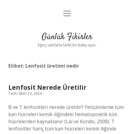
menüyü
Anasayfa
aç
Gizlilik Politikası
Günlük Fikirler
Yasal Uyarı
İlginç satırlarla farklı bir bakış açısı.
Hakkımızda
Etiket:
Lenfosit üretimi nedir
Lenfosit Nerede Üretilir
Tarih: Ekim 13, 2024
B ve T lenfositleri nerede üretilir? Yetişkinlerde tüm
kan hücreleri kemik iliğindeki hematopoietik kök
hücrelerden kaynaklanır (Lai ve Kondo, 2008). T
lenfositler hariç tüm kan hücreleri kemik iliğinde