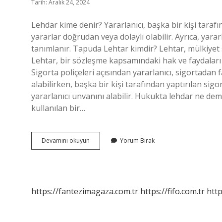
Tarih: Aralık 24, 2024
Lehdar kime denir? Yararlanıcı, başka bir kişi tarafı
yararlar doğrudan veya dolaylı olabilir. Ayrıca, yara
tanımlanır. Tapuda Lehtar kimdir? Lehtar, mülkiyet s
Lehtar, bir sözleşme kapsamındaki hak ve faydaları a
Sigorta poliçeleri açısından yararlanıcı, sigortadan f
alabilirken, başka bir kişi tarafından yaptırılan si
yararlanıcı unvanını alabilir. Hukukta lehdar ne dem
kullanılan bir…
Malik
Devamını okuyun
Yorum Bırak
Lehdar
Ne
Demek
https://fantezimagaza.com.tr
https://fifo.com.tr
http