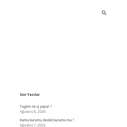
Sidebar
Son Yazılar
vdcasino.online
Tagem ne iş yapar ?
Ağustos 8, 2026
Kamu kurumu devlet kurumu mu ?
Ağustos 7, 2026