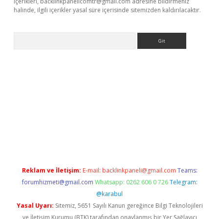
içerikleri,
backlinkpanelicomtr@gmail.com
adresine bildirmeniz
halinde, ilgili içerikler yasal süre içerisinde sitemizden kaldırılacaktır.
Arama
ne
Reklam ve İletişim:
E-mail:
backlinkpaneli@gmail.com
Teams:
forumhizmeti@gmail.com
Whatsapp: 0262 606 0 726
Telegram:
@karabul
Yasal Uyarı:
Sitemiz, 5651 Sayılı Kanun gereğince Bilgi Teknolojileri
ve İletişim Kurumu (BTK) tarafından onaylanmış bir Yer Sağlayıcı