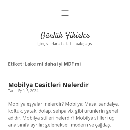
menüyü
Anasayfa
aç
Gizlilik Politikası
Günlük Fikirler
Yasal Uyarı
İlginç satırlarla farklı bir bakış açısı.
Hakkımızda
Etiket:
Lake mi daha iyi MDF mi
Mobilya Cesitleri Nelerdir
Tarih: Eylül 8, 2024
Mobilya eşyaları nelerdir? Mobilya; Masa, sandalye,
koltuk, yatak, dolap, sehpa vb. gibi ürünlerin genel
adıdır. Mobilya stilleri nelerdir? Mobilya stilleri üç
ana sınıfa ayrılır: geleneksel, modern ve çağdaş.