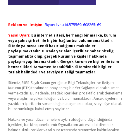
Reklam ve İletişim:
Skype: live:.cid.575569c608265c69
Yasal Uyarı:
Bu internet sitesi, herhangi bir marka, kurum
veya şahıs şirketi ile hiçbir bağlantısı bulunmamaktadır.
Sitede yalnızca kendi hazırladığımız makaleler
paylaşılmaktadır. Burada yer alan içerikler haber niteliği
taşımamakta olup, gerçek kurum ve kişiler hakkında
paylaşım yapılmamaktadır. Gerçek kurum ve kişiler ile isim
benzerlikleri tamamen tesadüfidir. Sitemizdeki bilgiler
taslak halindedir ve tavsiye niteliği taşımazlar.
Sitemiz, 5651 Sayılı Kanun gereğince Bilgi Teknolojileri ve İletişim
Kurumu (BTK) tarafından onaylanmış bir Yer Sağlayıcı olarak hizmet
vermektedir. Bu nedenle, sitedeki içerikleri proaktif olarak denetleme
veya araştırma yükümlülüğümüz bulunmamaktadır. Ancak, üyelerimiz
yazdıkları içeriklerin sorumluluğunu taşımakta olup, siteye üye olarak
bu sorumluluğu kabul etmiş sayılırlar.
Hukuka ve yasal düzenlemelere aykırı olduğunu düşündüğünüz
içerikleri,
backlinkpanelicomtr@gmail.com
adresine bildirmeniz
halinde, ilgili içerikler yasal süre içerisinde sitemizden kaldırılacaktır.