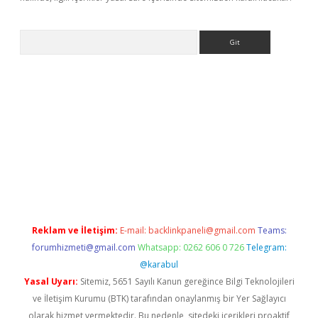
Arama
e
Reklam ve İletişim:
E-mail:
backlinkpaneli@gmail.com
Teams:
forumhizmeti@gmail.com
Whatsapp: 0262 606 0 726
Telegram:
@karabul
Yasal Uyarı:
Sitemiz, 5651 Sayılı Kanun gereğince Bilgi Teknolojileri
ve İletişim Kurumu (BTK) tarafından onaylanmış bir Yer Sağlayıcı
olarak hizmet vermektedir. Bu nedenle, sitedeki içerikleri proaktif