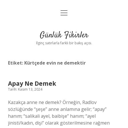
menüyü
Anasayfa
aç
Gizlilik Politikası
Günlük Fikirler
Yasal Uyarı
İlginç satırlarla farklı bir bakış açısı.
Hakkımızda
Etiket:
Kürtçede evin ne demektir
Apay Ne Demek
Tarih: Kasım 13, 2024
Kazakça anne ne demek? Örneğin, Radlov
sözlüğünde “şeşe” anne anlamına gelir; “apay”
hanım; “salikali ayel, baibişe” hanım; “ayel
jinisti/kadın, dişi” olarak gösterilmesine rağmen