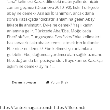
“ana” kelimesi Kazak dilindeki materyallerde hiçbir
zaman geçmez (Diuanova 2010: 90). Eski Türkçede
abay ne demek? Asıl adı İbrahim’dir, ancak daha
sonra Kazakçada “dikkatli” anlamına gelen Abay
lakabı ile anılmıştır. Evke ne demek? Yaşlı kadın
anlamına gelir. Türkçede Aba/Ebe, Moğolcada
Ebe/Ebi/Eve, Tungusçada Eve/Evke/Ebke kelimeleri
bazı anaerkil akrabaları temsil etmek için kullanılır.
Ebe nine ne demek? Ebe kelimesi şu anlamlara
gelebilir: Ebe, doğumda yardımcı olan sağlık uzmanı.
Ebe, doğumda bir pozisyondur. Büyükanne. Kazakça
aşkım ne demek? ayım: 1.…
Apay
Devamını okuyun
Yorum Bırak
Ne
Demek
https://fantezimagaza.com.tr
https://fifo.com.tr