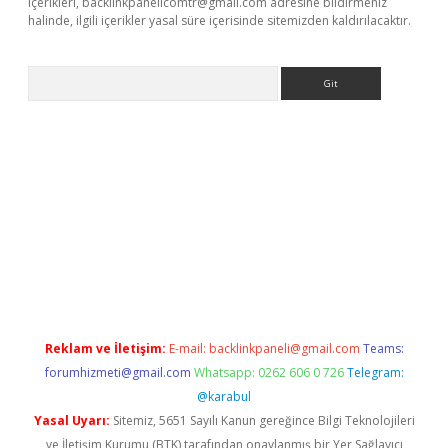
içerikleri,
backlinkpanelicomtr@gmail.com
adresine bildirmeniz
halinde, ilgili içerikler yasal süre içerisinde sitemizden kaldırılacaktır.
Arama
e
Reklam ve İletişim:
E-mail:
backlinkpaneli@gmail.com
Teams:
forumhizmeti@gmail.com
Whatsapp: 0262 606 0 726
Telegram:
@karabul
Yasal Uyarı:
Sitemiz, 5651 Sayılı Kanun gereğince Bilgi Teknolojileri
ve İletişim Kurumu (BTK) tarafından onaylanmış bir Yer Sağlayıcı