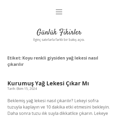
menüyü
Anasayfa
aç
Gizlilik Politikası
Günlük Fikirler
Yasal Uyarı
İlginç satırlarla farklı bir bakış açısı.
Hakkımızda
Etiket:
Koyu renkli giysiden yağ lekesi nasıl
çıkarılır
Kurumuş Yağ Lekesi Çıkar Mı
Tarih: Ekim 15, 2024
Beklemiş yağ lekesi nasıl çıkarılır? Lekeyi sofra
tuzuyla kaplayın ve 10 dakika etki etmesini bekleyin.
Daha sonra tuzu ılık suyla dikkatlice çıkarın. Lekeye