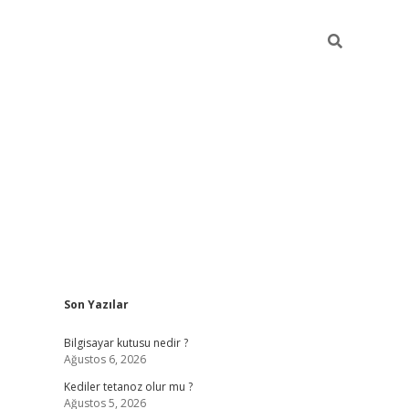
Sidebar
Son Yazılar
vdcasino
Bilgisayar kutusu nedir ?
Ağustos 6, 2026
Kediler tetanoz olur mu ?
Ağustos 5, 2026