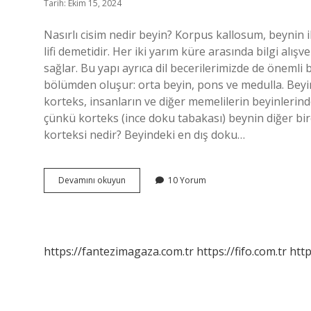
Tarih: Ekim 15, 2024
Nasırlı cisim nedir beyin? Korpus kallosum, beynin ik
lifi demetidir. Her iki yarım küre arasında bilgi alışv
sağlar. Bu yapı ayrıca dil becerilerimizde de önemli
bölümden oluşur: orta beyin, pons ve medulla. Beyin
korteks, insanların ve diğer memelilerin beyinlerin
çünkü korteks (ince doku tabakası) beynin diğer b
korteksi nedir? Beyindeki en dış doku…
Nasırlı
Devamını okuyun
10 Yorum
Cisim
Ve
Beyin
Üçgeni
Nedir
https://fantezimagaza.com.tr
https://fifo.com.tr
http