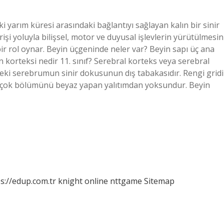
i yarım küresi arasındaki bağlantıyı sağlayan kalın bir sinir
erişi yoluyla bilişsel, motor ve duyusal işlevlerin yürütülmesin
 bir rol oynar. Beyin üçgeninde neler var? Beyin sapı üç ana
 korteksi nedir 11. sınıf? Serebral korteks veya serebral
deki serebrumun sinir dokusunun dış tabakasıdır. Rengi gridi
irçok bölümünü beyaz yapan yalıtımdan yoksundur. Beyin
s://edup.com.tr
knight online
nttgame
Sitemap