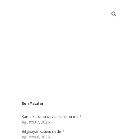
Sidebar
Son Yazılar
vdcasino.online
Kamu kurumu devlet kurumu mu ?
Ağustos 7, 2026
Bilgisayar kutusu nedir ?
Ağustos 6, 2026