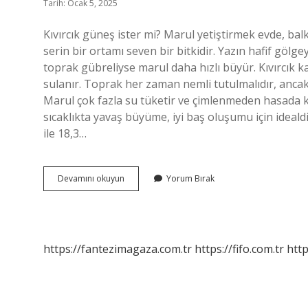
Tarih: Ocak 5, 2025
Kıvırcık güneş ister mi? Marul yetiştirmek evde, ba
serin bir ortamı seven bir bitkidir. Yazın hafif gölg
toprak gübreliyse marul daha hızlı büyür. Kıvırcık k
sulanır. Toprak her zaman nemli tutulmalıdır, ancak s
Marul çok fazla su tüketir ve çimlenmeden hasada k
sıcaklıkta yavaş büyüme, iyi baş oluşumu için idealdir.
ile 18,3…
Kıvırcık
Devamını okuyun
Yorum Bırak
Güneşi
Sever
Mi
https://fantezimagaza.com.tr
https://fifo.com.tr
http