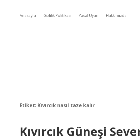
Anasayfa
Gizlilik Politikası
Yasal Uyarı
Hakkımızda
Etiket:
Kıvırcık nasıl taze kalır
Kıvırcık Güneşi Seve