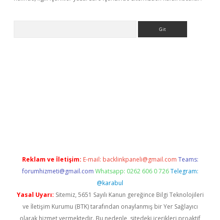
Arama
e
Reklam ve İletişim:
E-mail:
backlinkpaneli@gmail.com
Teams:
forumhizmeti@gmail.com
Whatsapp: 0262 606 0 726
Telegram:
@karabul
Yasal Uyarı:
Sitemiz, 5651 Sayılı Kanun gereğince Bilgi Teknolojileri
ve İletişim Kurumu (BTK) tarafından onaylanmış bir Yer Sağlayıcı
olarak hizmet vermektedir. Bu nedenle, sitedeki içerikleri proaktif