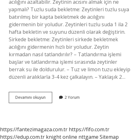
acılığını azaltabilir. Zeytinin acısını almak için ne
yapmalı? Tuzlu suda bekletme: Zeytinleri tuzlu suya
batırılmış bir kapta bekletmek de acılığını
gidermenin bir yoludur. Zeytinleri tuzlu suda 1 ila 2
hafta bekletin ve suyunu düzenli olarak değiştirin.
Sirkede bekletme: Zeytinleri sirkede bekletmek
acılığını gidermenin hızlı bir yoludur. Zeytin
kırmadan nasıl tatlandırılır? – Tatlandırma işlemi
başlar ve tatlandırma işlemi sırasında zeytinler
berrak su ile doldurulur. – Tuz ve limon tuzu ekleyip
düzenli aralıklarla 3-4 kez çalkalayın. – Yaklaşık 2…
Kırma
Devamını okuyun
2 Yorum
Yeşil
Zeytin
Acısı
Nasıl
Giderilir
https://fantezimagaza.com.tr
https://fifo.com.tr
https://edup.com.tr
knight online
nttgame
Sitemap