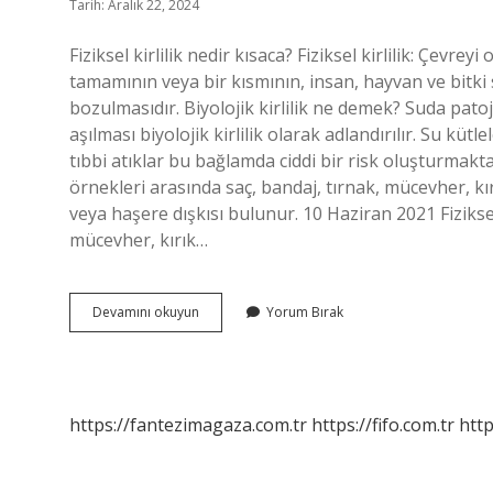
Tarih: Aralık 22, 2024
Fiziksel kirlilik nedir kısaca? Fiziksel kirlilik: Çevre
tamamının veya bir kısmının, insan, hayvan ve bitki 
bozulmasıdır. Biyolojik kirlilik ne demek? Suda pato
aşılması biyolojik kirlilik olarak adlandırılır. Su kü
tıbbi atıklar bu bağlamda ciddi bir risk oluşturmaktadır
örnekleri arasında saç, bandaj, tırnak, mücevher, kı
veya haşere dışkısı bulunur. 10 Haziran 2021 Fiziksel
mücevher, kırık…
Fizyolojik
Devamını okuyun
Yorum Bırak
Kirlilik
Nedir
https://fantezimagaza.com.tr
https://fifo.com.tr
http