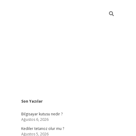
Sidebar
Son Yazılar
vdcasino.online
Bilgisayar kutusu nedir ?
Ağustos 6, 2026
Kediler tetanoz olur mu ?
Ağustos 5, 2026