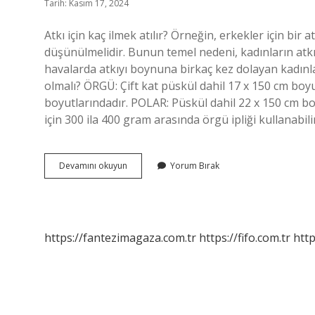
Tarih: Kasım 17, 2024
Atkı için kaç ilmek atılır? Örneğin, erkekler için bir 
düşünülmelidir. Bunun temel nedeni, kadınların atkı
havalarda atkıyı boynuna birkaç kez dolayan kadınlar
olmalı? ÖRGÜ: Çift kat püskül dahil 17 x 150 cm bo
boyutlarındadır. POLAR: Püskül dahil 22 x 150 cm boy
için 300 ila 400 gram arasında örgü ipliği kullanabil
Haroşa
Devamını okuyun
Yorum Bırak
Atkı
Kaç
Ilmek
https://fantezimagaza.com.tr
https://fifo.com.tr
http