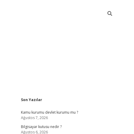
Sidebar
Son Yazılar
vdcasino
Kamu kurumu devlet kurumu mu ?
Ağustos 7, 2026
Bilgisayar kutusu nedir ?
Ağustos 6, 2026