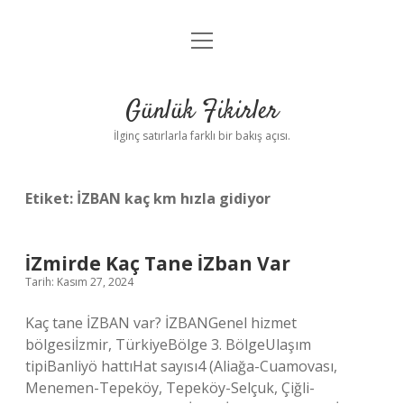
menüyü
Anasayfa
aç
Gizlilik Politikası
Günlük Fikirler
Yasal Uyarı
İlginç satırlarla farklı bir bakış açısı.
Hakkımızda
Etiket:
İZBAN kaç km hızla gidiyor
İZmirde Kaç Tane İZban Var
Tarih: Kasım 27, 2024
Kaç tane İZBAN var? İZBANGenel hizmet
bölgesiİzmir, TürkiyeBölge 3. BölgeUlaşım
tipiBanliyö hattıHat sayısı4 (Aliağa-Cuamovası,
Menemen-Tepeköy, Tepeköy-Selçuk, Çiğli-