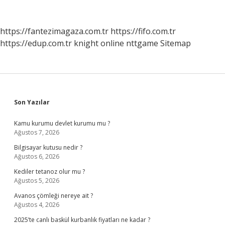
İZban
Var
https://fantezimagaza.com.tr
https://fifo.com.tr
https://edup.com.tr
knight online
nttgame
Sitemap
Sidebar
Son Yazılar
Kamu kurumu devlet kurumu mu ?
Ağustos 7, 2026
Bilgisayar kutusu nedir ?
Ağustos 6, 2026
Kediler tetanoz olur mu ?
Ağustos 5, 2026
Avanos çömleği nereye ait ?
Ağustos 4, 2026
2025’te canlı baskül kurbanlık fiyatları ne kadar ?