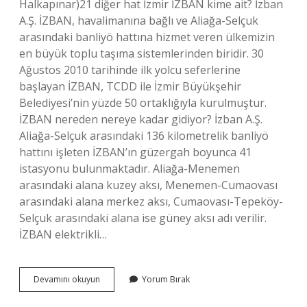
Halkapınar)21 diğer hat İzmir İZBAN kime ait? İzban
A.Ş. İZBAN, havalimanına bağlı ve Aliağa-Selçuk
arasındaki banliyö hattına hizmet veren ülkemizin
en büyük toplu taşıma sistemlerinden biridir. 30
Ağustos 2010 tarihinde ilk yolcu seferlerine
başlayan İZBAN, TCDD ile İzmir Büyükşehir
Belediyesi’nin yüzde 50 ortaklığıyla kurulmuştur.
İZBAN nereden nereye kadar gidiyor? İzban A.Ş.
Aliağa-Selçuk arasındaki 136 kilometrelik banliyö
hattını işleten İZBAN’ın güzergah boyunca 41
istasyonu bulunmaktadır. Aliağa-Menemen
arasındaki alana kuzey aksı, Menemen-Cumaovası
arasındaki alana merkez aksı, Cumaovası-Tepeköy-
Selçuk arasındaki alana ise güney aksı adı verilir.
İZBAN elektrikli…
İZmirde
Devamını okuyun
Yorum Bırak
Kaç
Tane