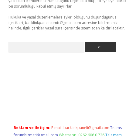
yazdıkları içeriklerin sorumluluğunu taşımakta olup, siteye üye olarak
bu sorumluluğu kabul etmiş sayılırlar.
Hukuka ve yasal düzenlemelere aykırı olduğunu düşündüğünüz
içerikleri,
backlinkpanelicomtr@gmail.com
adresine bildirmeniz
halinde, ilgili içerikler yasal süre içerisinde sitemizden kaldırılacaktır.
Arama
e
Reklam ve İletişim:
E-mail:
backlinkpaneli@gmail.com
Teams:
forumhizmeti@gmail.com
Whatsapp: 0262 606 0 726
Telegram: