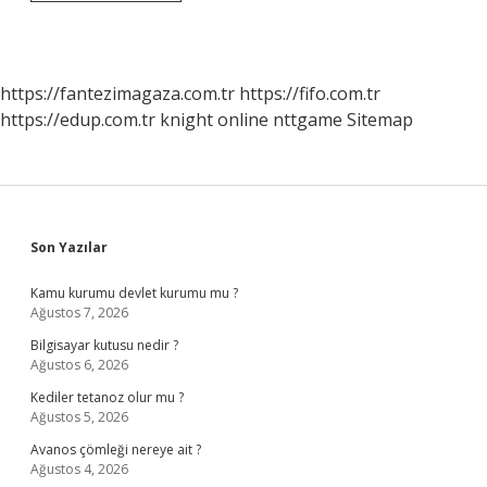
Devletten
Istenmeyen
Numaralar
Nasıl
Engellenir
https://fantezimagaza.com.tr
https://fifo.com.tr
https://edup.com.tr
knight online
nttgame
Sitemap
Sidebar
Son Yazılar
Kamu kurumu devlet kurumu mu ?
Ağustos 7, 2026
Bilgisayar kutusu nedir ?
Ağustos 6, 2026
Kediler tetanoz olur mu ?
Ağustos 5, 2026
Avanos çömleği nereye ait ?
Ağustos 4, 2026