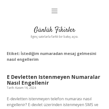
menüyü
Anasayfa
aç
Gizlilik Politikası
Günlük Fikirler
Yasal Uyarı
İlginç satırlarla farklı bir bakış açısı.
Hakkımızda
Etiket:
İstediğim numaradan mesaj gelmesini
nasıl engellerim
E Devletten Istenmeyen Numaralar
Nasıl Engellenir
Tarih: Kasım 16, 2024
E-devletten istenmeyen telefon numarası nasıl
engellenir? E-devlet üzerinden istenmeyen SMS ve