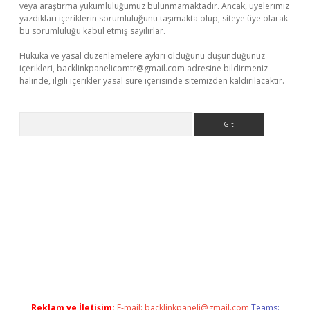
veya araştırma yükümlülüğümüz bulunmamaktadır. Ancak, üyelerimiz
yazdıkları içeriklerin sorumluluğunu taşımakta olup, siteye üye olarak
bu sorumluluğu kabul etmiş sayılırlar.
Hukuka ve yasal düzenlemelere aykırı olduğunu düşündüğünüz
içerikleri,
backlinkpanelicomtr@gmail.com
adresine bildirmeniz
halinde, ilgili içerikler yasal süre içerisinde sitemizden kaldırılacaktır.
Arama
e
Reklam ve İletişim:
E-mail:
backlinkpaneli@gmail.com
Teams: