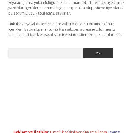
veya araştırma yükümlülüğümüz bulunmamaktadır. Ancak, üyelerimiz
yazdıkları içeriklerin sorumluluğunu taşımakta olup, siteye üye olarak
bu sorumluluğu kabul etmiş sayılırlar.
Hukuka ve yasal düzenlemelere aykırı olduğunu düşündüğünüz
içerikleri,
backlinkpanelicomtr@gmail.com
adresine bildirmeniz
halinde, ilgili içerikler yasal süre içerisinde sitemizden kaldırılacaktır.
Arama
e
Reklam ve İletişim:
E-mail:
backlinkpaneli@gmail.com
Teams: