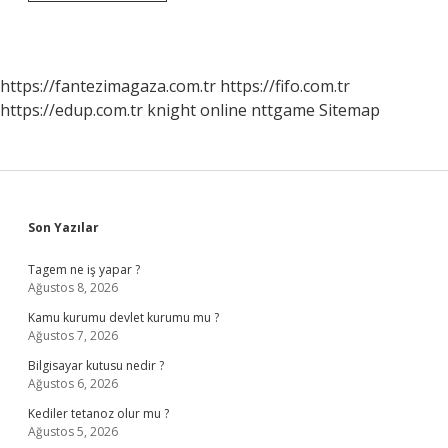
Kaydedilenler
Başkası
Görebilir
Mi
https://fantezimagaza.com.tr
https://fifo.com.tr
https://edup.com.tr
knight online
nttgame
Sitemap
Sidebar
Son Yazılar
Tagem ne iş yapar ?
Ağustos 8, 2026
Kamu kurumu devlet kurumu mu ?
Ağustos 7, 2026
Bilgisayar kutusu nedir ?
Ağustos 6, 2026
Kediler tetanoz olur mu ?
Ağustos 5, 2026