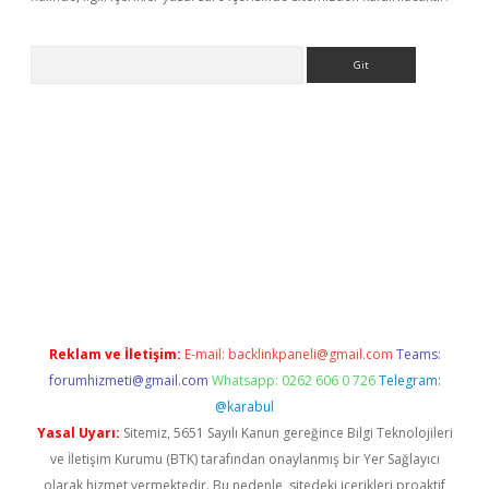
Arama
e
Reklam ve İletişim:
E-mail:
backlinkpaneli@gmail.com
Teams:
forumhizmeti@gmail.com
Whatsapp: 0262 606 0 726
Telegram:
@karabul
Yasal Uyarı:
Sitemiz, 5651 Sayılı Kanun gereğince Bilgi Teknolojileri
ve İletişim Kurumu (BTK) tarafından onaylanmış bir Yer Sağlayıcı
olarak hizmet vermektedir. Bu nedenle, sitedeki içerikleri proaktif