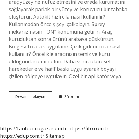
araç yüzeyine nüfuz etmesini ve orada kurumasını
sağlayarak parlak bir yüzey ve koruyucu bir tabaka
oluşturur. Autokit hızlı cila nasıl kullanılır?
Kullanmadan önce şişeyi çalkalayın. Sprey
mekanizmasını “ON” konumuna getirin. Araç
kuruduktan sonra ürünü arabaya püskürtün.
Bölgesel olarak uygulanır. Çizik giderici cila nasıl
kullanılır? Öncelikle aracınızın temiz ve kuru
olduğundan emin olun. Daha sonra dairesel
hareketlerle ve hafif baskı uygulayarak boyayı
çizilen bölgeye uygulayın. Özel bir aplikatör veya…
Autofresh
Devamını okuyun
2 Yorum
Hızlı
Cila
Nasıl
Uygulanır
https://fantezimagaza.com.tr
https://fifo.com.tr
https://edup.com.tr
Sitemap