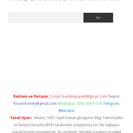
Arama
ne
Reklam ve İletişim:
E-mail:
backlinkpaneli@gmail.com
Teams:
forumhizmeti@gmail.com
Whatsapp: 0262 606 0 726
Telegram:
@karabul
Yasal Uyarı:
Sitemiz, 5651 Sayılı Kanun gereğince Bilgi Teknolojileri
ve İletişim Kurumu (BTK) tarafından onaylanmış bir Yer Sağlayıcı
olarak hizmet vermektedir. Bu nedenle, sitedeki içerikleri proaktif