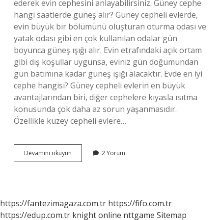
ederek evin cephesini anlayabilirsiniz. Güney cephe
hangi saatlerde güneş alır? Güney cepheli evlerde,
evin büyük bir bölümünü oluşturan oturma odası ve
yatak odası gibi en çok kullanılan odalar gün
boyunca güneş ışığı alır. Evin etrafındaki açık ortam
gibi dış koşullar uygunsa, eviniz gün doğumundan
gün batımına kadar güneş ışığı alacaktır. Evde en iyi
cephe hangisi? Güney cepheli evlerin en büyük
avantajlarından biri, diğer cephelere kıyasla ısıtma
konusunda çok daha az sorun yaşanmasıdır.
Özellikle kuzey cepheli evlere…
Güney
Devamını okuyun
2 Yorum
Cephe
Nasıl
Anlaşılır
https://fantezimagaza.com.tr
https://fifo.com.tr
https://edup.com.tr
knight online
nttgame
Sitemap