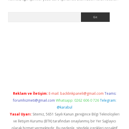
Arama
nline
Reklam ve İletişim:
E-mail:
backlinkpaneli@gmail.com
Teams:
forumhizmeti@gmail.com
Whatsapp: 0262 606 0 726
Telegram:
@karabul
Yasal Uyarı:
Sitemiz, 5651 Sayılı Kanun gereğince Bilgi Teknolojileri
ve İletişim Kurumu (BTK) tarafından onaylanmış bir Yer Sağlayıcı
olarak hizmet vermektedir. Bu nedenle, sitedeki içerikleri proaktif