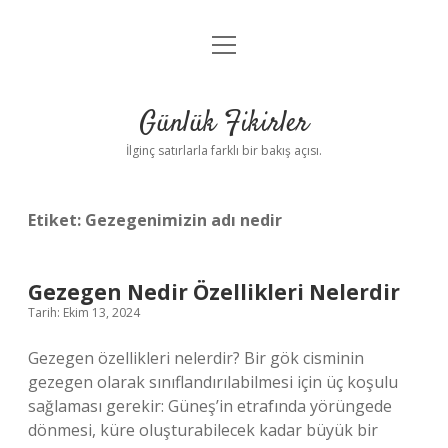
menüyü
Anasayfa
aç
Gizlilik Politikası
Günlük Fikirler
Yasal Uyarı
İlginç satırlarla farklı bir bakış açısı.
Hakkımızda
Etiket:
Gezegenimizin adı nedir
Gezegen Nedir Özellikleri Nelerdir
Tarih: Ekim 13, 2024
Gezegen özellikleri nelerdir? Bir gök cisminin
gezegen olarak sınıflandırılabilmesi için üç koşulu
sağlaması gerekir: Güneş’in etrafında yörüngede
dönmesi, küre oluşturabilecek kadar büyük bir