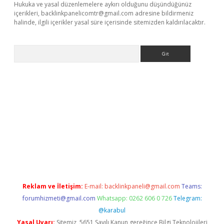
Hukuka ve yasal düzenlemelere aykırı olduğunu düşündüğünüz
içerikleri,
backlinkpanelicomtr@gmail.com
adresine bildirmeniz
halinde, ilgili içerikler yasal süre içerisinde sitemizden kaldırılacaktır.
Arama
ne
Reklam ve İletişim:
E-mail:
backlinkpaneli@gmail.com
Teams:
forumhizmeti@gmail.com
Whatsapp: 0262 606 0 726
Telegram:
@karabul
Yasal Uyarı:
Sitemiz, 5651 Sayılı Kanun gereğince Bilgi Teknolojileri