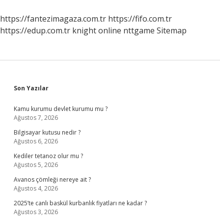
Nasıl
Uyandırılır
https://fantezimagaza.com.tr
https://fifo.com.tr
https://edup.com.tr
knight online
nttgame
Sitemap
Sidebar
Son Yazılar
Kamu kurumu devlet kurumu mu ?
Ağustos 7, 2026
Bilgisayar kutusu nedir ?
Ağustos 6, 2026
Kediler tetanoz olur mu ?
Ağustos 5, 2026
Avanos çömleği nereye ait ?
Ağustos 4, 2026
2025’te canlı baskül kurbanlık fiyatları ne kadar ?
Ağustos 3, 2026