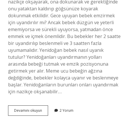
nazikçe okşayarak, ona dokunarak ve gerektiğinde
onu yataktan kaldırıp göğsünüze koyarak
dokunmak etkilidir. Gece uyuyan bebek emzirmek
için uyandırılır mı? Ancak bebek düzgün ve yeterli
ememiyorsa ve sürekli uyuyorsa, yatmadan önce
emmek ve içmek önemlidir. Bu bebekler her 2 saatte
bir uyandırılıp beslenmeli ve 3 saatten fazla
uyumamalıdır. Yenidoğan bebek nasıl uyanık
tutulur? Yenidoğanları uyandırmanın yolları
arasında bebeği tutmak ve emzik pozisyonuna
getirmek yer alır. Meme ucu bebeğin ağzına
değdiğinde, bebekler kolayca uyanır ve beslenmeye
başlar. Yenidoğanların burunları onları uyandırmak
için nazikçe okşanabilir.…
Uyuyan
Devamını okuyun
2 Yorum
Bebek
En
Kolay