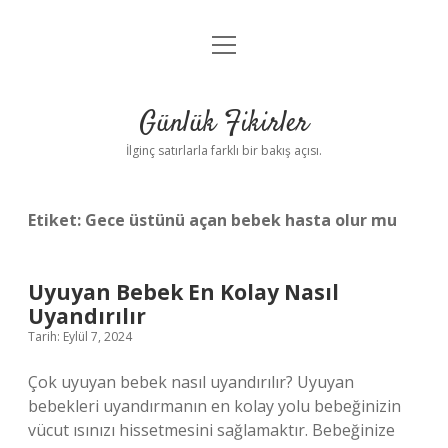
menüyü
Anasayfa
aç
Gizlilik Politikası
Günlük Fikirler
Yasal Uyarı
İlginç satırlarla farklı bir bakış açısı.
Hakkımızda
Etiket:
Gece üstünü açan bebek hasta olur mu
Uyuyan Bebek En Kolay Nasıl
Uyandırılır
Tarih: Eylül 7, 2024
Çok uyuyan bebek nasıl uyandırılır? Uyuyan
bebekleri uyandırmanın en kolay yolu bebeğinizin
vücut ısınızı hissetmesini sağlamaktır. Bebeğinize