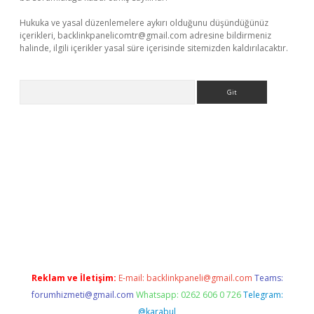
Hukuka ve yasal düzenlemelere aykırı olduğunu düşündüğünüz
içerikleri,
backlinkpanelicomtr@gmail.com
adresine bildirmeniz
halinde, ilgili içerikler yasal süre içerisinde sitemizden kaldırılacaktır.
Arama
e
Reklam ve İletişim:
E-mail:
backlinkpaneli@gmail.com
Teams:
forumhizmeti@gmail.com
Whatsapp: 0262 606 0 726
Telegram:
@karabul