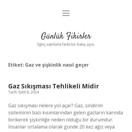
menüyü
Anasayfa
aç
Gizlilik Politikası
Günlük Fikirler
Yasal Uyarı
İlginç satırlarla farklı bir bakış açısı.
Hakkımızda
Etiket:
Gaz ve şişkinlik nasıl geçer
Gaz Sıkışması Tehlikeli Midir
Tarih: Eylül 8, 2024
Gaz sıkışması nelere yol açar? Gaz, sindirim
sisteminin bazı kısımlarından gelen gazların karında
birikerek şişkinliğe neden olduğu bir durumdur.
İnsanlar ortalama olarak günde 20 kez ağız veya