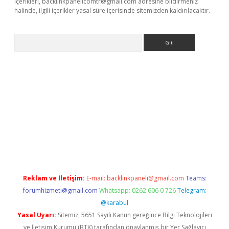
içerikleri,
backlinkpanelicomtr@gmail.com
adresine bildirmeniz
halinde, ilgili içerikler yasal süre içerisinde sitemizden kaldırılacaktır.
Arama
e
Reklam ve İletişim:
E-mail:
backlinkpaneli@gmail.com
Teams:
forumhizmeti@gmail.com
Whatsapp: 0262 606 0 726
Telegram:
@karabul
Yasal Uyarı:
Sitemiz, 5651 Sayılı Kanun gereğince Bilgi Teknolojileri
ve İletişim Kurumu (BTK) tarafından onaylanmış bir Yer Sağlayıcı