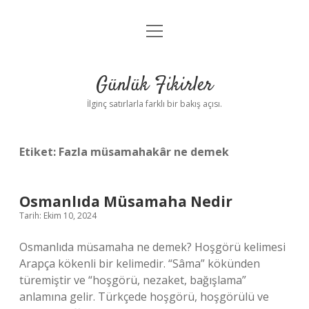
menüyü
Anasayfa
aç
Gizlilik Politikası
Günlük Fikirler
Yasal Uyarı
İlginç satırlarla farklı bir bakış açısı.
Hakkımızda
Etiket:
Fazla müsamahakâr ne demek
Osmanlıda Müsamaha Nedir
Tarih: Ekim 10, 2024
Osmanlıda müsamaha ne demek? Hoşgörü kelimesi
Arapça kökenli bir kelimedir. “Sâma” kökünden
türemiştir ve “hoşgörü, nezaket, bağışlama”
anlamına gelir. Türkçede hoşgörü, hoşgörülü ve