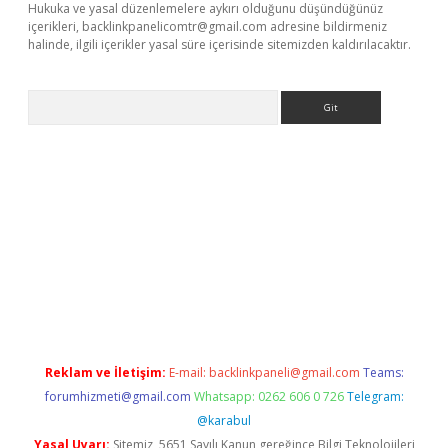
Hukuka ve yasal düzenlemelere aykırı olduğunu düşündüğünüz
içerikleri,
backlinkpanelicomtr@gmail.com
adresine bildirmeniz
halinde, ilgili içerikler yasal süre içerisinde sitemizden kaldırılacaktır.
Arama
e
Reklam ve İletişim:
E-mail:
backlinkpaneli@gmail.com
Teams:
forumhizmeti@gmail.com
Whatsapp: 0262 606 0 726
Telegram:
@karabul
Yasal Uyarı:
Sitemiz, 5651 Sayılı Kanun gereğince Bilgi Teknolojileri