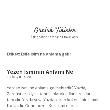
menüyü
Anasayfa
aç
Gizlilik Politikası
Günlük Fikirler
Yasal Uyarı
İlginç satırlarla farklı bir bakış açısı.
Hakkımızda
Etiket:
Esila isim ne anlama gelir
Yezen Isminin Anlamı Ne
Tarih: Eylül 15, 2024
Yezdan ismi ne anlama gelmektedir? Yazda,
Zerdüştlerin iyilik tanrısı olarak adlandırdıkları
tanrıdır. Yezda veya Yazdan, İran kökenli bir isimdir.
Farsçadır. Günümüzde Kürt ismi olarak