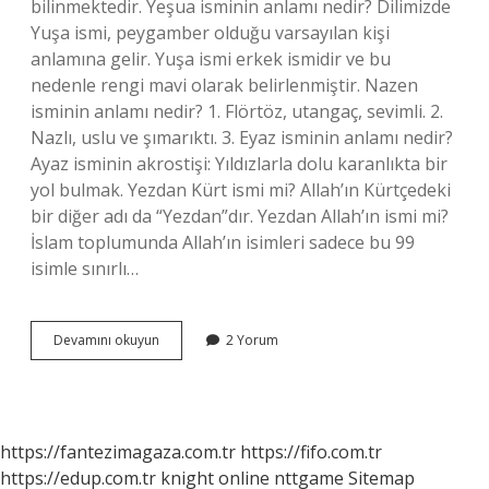
bilinmektedir. Yeşua isminin anlamı nedir? Dilimizde
Yuşa ismi, peygamber olduğu varsayılan kişi
anlamına gelir. Yuşa ismi erkek ismidir ve bu
nedenle rengi mavi olarak belirlenmiştir. Nazen
isminin anlamı nedir? 1. Flörtöz, utangaç, sevimli. 2.
Nazlı, uslu ve şımarıktı. 3. Eyaz isminin anlamı nedir?
Ayaz isminin akrostişi: Yıldızlarla dolu karanlıkta bir
yol bulmak. Yezdan Kürt ismi mi? Allah’ın Kürtçedeki
bir diğer adı da “Yezdan”dır. Yezdan Allah’ın ismi mi?
İslam toplumunda Allah’ın isimleri sadece bu 99
isimle sınırlı…
Yezen
Devamını okuyun
2 Yorum
Isminin
Anlamı
Ne
https://fantezimagaza.com.tr
https://fifo.com.tr
https://edup.com.tr
knight online
nttgame
Sitemap