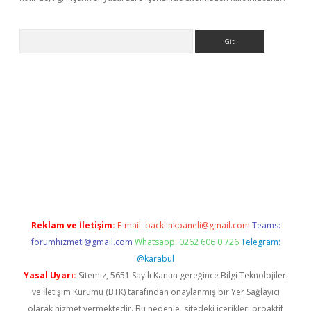
Arama
online
Reklam ve İletişim:
E-mail:
backlinkpaneli@gmail.com
Teams:
forumhizmeti@gmail.com
Whatsapp: 0262 606 0 726
Telegram:
@karabul
Yasal Uyarı:
Sitemiz, 5651 Sayılı Kanun gereğince Bilgi Teknolojileri
ve İletişim Kurumu (BTK) tarafından onaylanmış bir Yer Sağlayıcı
olarak hizmet vermektedir. Bu nedenle, sitedeki içerikleri proaktif