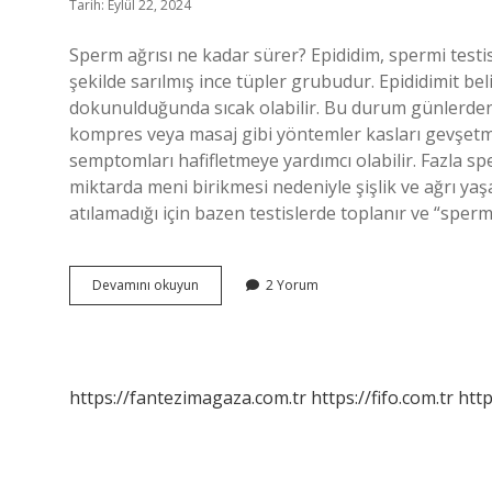
Tarih: Eylül 22, 2024
Sperm ağrısı ne kadar sürer? Epididim, spermi testi
şekilde sarılmış ince tüpler grubudur. Epididimit beli
dokunulduğunda sıcak olabilir. Bu durum günlerden h
kompres veya masaj gibi yöntemler kasları gevşetmeye
semptomları hafifletmeye yardımcı olabilir. Fazla sp
miktarda meni birikmesi nedeniyle şişlik ve ağrı yaşa
atılamadığı için bazen testislerde toplanır ve “sperm
Sperm
Devamını okuyun
2 Yorum
Ağrısı
Boşalınca
Geçer
Mi
https://fantezimagaza.com.tr
https://fifo.com.tr
http