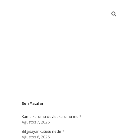
Sidebar
Son Yazılar
vdcasino
Kamu kurumu devlet kurumu mu ?
Ağustos 7, 2026
Bilgisayar kutusu nedir ?
Ağustos 6, 2026