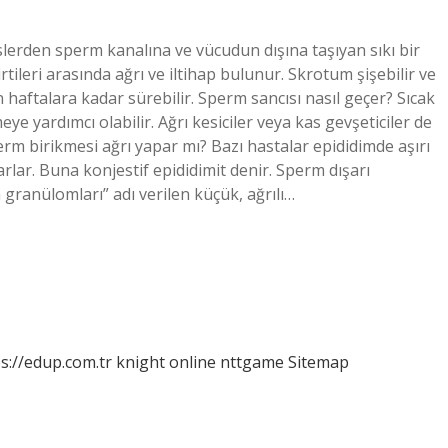
slerden sperm kanalına ve vücudun dışına taşıyan sıkı bir
rtileri arasında ağrı ve iltihap bulunur. Skrotum şişebilir ve
aftalara kadar sürebilir. Sperm sancısı nasıl geçer? Sıcak
 yardımcı olabilir. Ağrı kesiciler veya kas gevşeticiler de
erm birikmesi ağrı yapar mı? Bazı hastalar epididimde aşırı
rlar. Buna konjestif epididimit denir. Sperm dışarı
 granülomları” adı verilen küçük, ağrılı…
s://edup.com.tr
knight online
nttgame
Sitemap