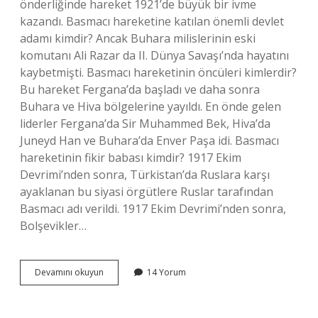
önderliğinde hareket 1921’de büyük bir ivme
kazandı. Basmacı hareketine katılan önemli devlet
adamı kimdir? Ancak Buhara milislerinin eski
komutanı Ali Razar da II. Dünya Savaşı’nda hayatını
kaybetmişti. Basmacı hareketinin öncüleri kimlerdir?
Bu hareket Fergana’da başladı ve daha sonra
Buhara ve Hiva bölgelerine yayıldı. En önde gelen
liderler Fergana’da Sir Muhammed Bek, Hiva’da
Juneyd Han ve Buhara’da Enver Paşa idi. Basmacı
hareketinin fikir babası kimdir? 1917 Ekim
Devrimi’nden sonra, Türkistan’da Ruslara karşı
ayaklanan bu siyasi örgütlere Ruslar tarafından
Basmacı adı verildi. 1917 Ekim Devrimi’nden sonra,
Bolşevikler…
Basmacı
Devamını okuyun
14 Yorum
Hareketinde
Enver
Paşanın