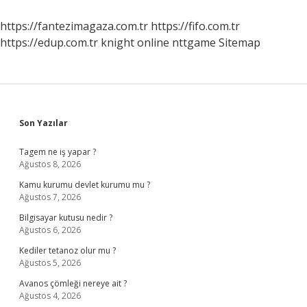
Rolü
Nedir
https://fantezimagaza.com.tr
https://fifo.com.tr
https://edup.com.tr
knight online
nttgame
Sitemap
Sidebar
Son Yazılar
Tagem ne iş yapar ?
Ağustos 8, 2026
Kamu kurumu devlet kurumu mu ?
Ağustos 7, 2026
Bilgisayar kutusu nedir ?
Ağustos 6, 2026
Kediler tetanoz olur mu ?
Ağustos 5, 2026
Avanos çömleği nereye ait ?
Ağustos 4, 2026