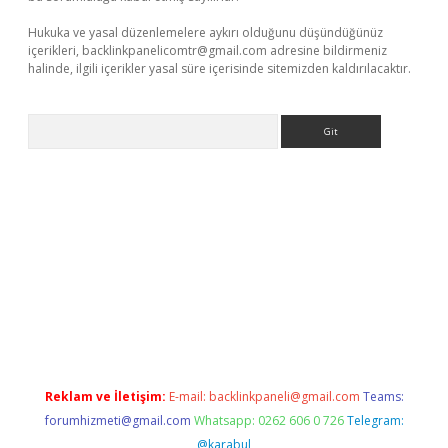
Hukuka ve yasal düzenlemelere aykırı olduğunu düşündüğünüz
içerikleri,
backlinkpanelicomtr@gmail.com
adresine bildirmeniz
halinde, ilgili içerikler yasal süre içerisinde sitemizden kaldırılacaktır.
Arama
e
Reklam ve İletişim:
E-mail:
backlinkpaneli@gmail.com
Teams:
forumhizmeti@gmail.com
Whatsapp: 0262 606 0 726
Telegram:
@karabul