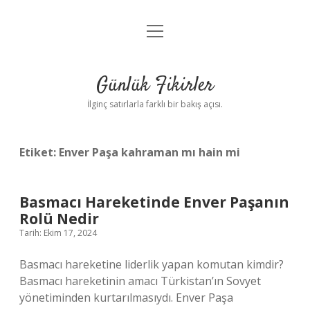
menüyü
Anasayfa
aç
Gizlilik Politikası
Günlük Fikirler
Yasal Uyarı
İlginç satırlarla farklı bir bakış açısı.
Hakkımızda
Etiket:
Enver Paşa kahraman mı hain mi
Basmacı Hareketinde Enver Paşanın
Rolü Nedir
Tarih: Ekim 17, 2024
Basmacı hareketine liderlik yapan komutan kimdir?
Basmacı hareketinin amacı Türkistan’ın Sovyet
yönetiminden kurtarılmasıydı. Enver Paşa