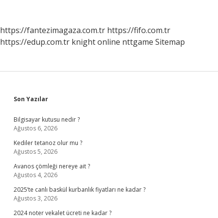
Ne
Kullanılır
https://fantezimagaza.com.tr
https://fifo.com.tr
https://edup.com.tr
knight online
nttgame
Sitemap
Sidebar
Son Yazılar
Bilgisayar kutusu nedir ?
Ağustos 6, 2026
Kediler tetanoz olur mu ?
Ağustos 5, 2026
Avanos çömleği nereye ait ?
Ağustos 4, 2026
2025’te canlı baskül kurbanlık fiyatları ne kadar ?
Ağustos 3, 2026
2024 noter vekalet ücreti ne kadar ?