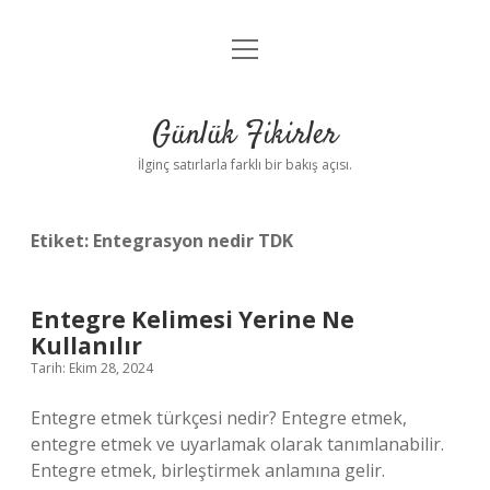
menüyü
Anasayfa
aç
Gizlilik Politikası
Günlük Fikirler
Yasal Uyarı
İlginç satırlarla farklı bir bakış açısı.
Hakkımızda
Etiket:
Entegrasyon nedir TDK
Entegre Kelimesi Yerine Ne
Kullanılır
Tarih: Ekim 28, 2024
Entegre etmek türkçesi nedir? Entegre etmek,
entegre etmek ve uyarlamak olarak tanımlanabilir.
Entegre etmek, birleştirmek anlamına gelir.