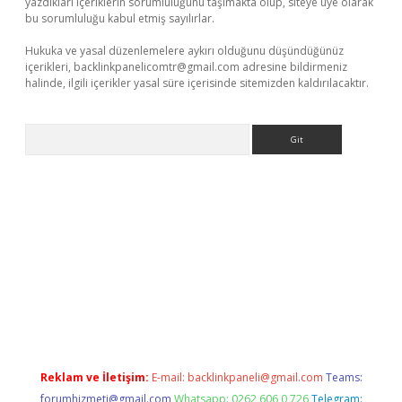
yazdıkları içeriklerin sorumluluğunu taşımakta olup, siteye üye olarak
bu sorumluluğu kabul etmiş sayılırlar.
Hukuka ve yasal düzenlemelere aykırı olduğunu düşündüğünüz
içerikleri,
backlinkpanelicomtr@gmail.com
adresine bildirmeniz
halinde, ilgili içerikler yasal süre içerisinde sitemizden kaldırılacaktır.
Arama
e
Reklam ve İletişim:
E-mail:
backlinkpaneli@gmail.com
Teams:
forumhizmeti@gmail.com
Whatsapp: 0262 606 0 726
Telegram: