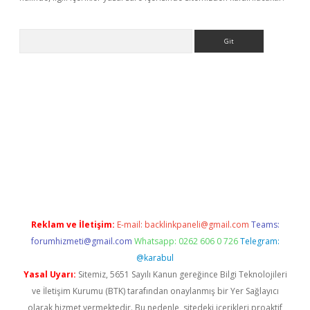
Arama
e
Reklam ve İletişim:
E-mail:
backlinkpaneli@gmail.com
Teams:
forumhizmeti@gmail.com
Whatsapp: 0262 606 0 726
Telegram:
@karabul
Yasal Uyarı:
Sitemiz, 5651 Sayılı Kanun gereğince Bilgi Teknolojileri
ve İletişim Kurumu (BTK) tarafından onaylanmış bir Yer Sağlayıcı
olarak hizmet vermektedir. Bu nedenle, sitedeki içerikleri proaktif