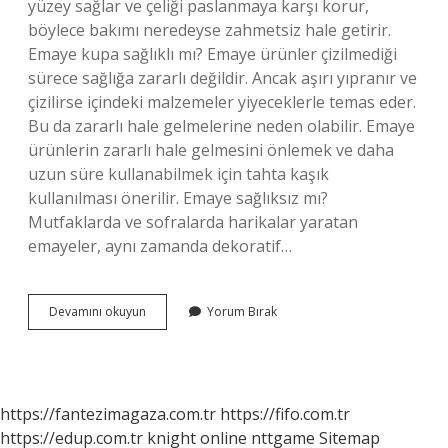
yüzey sağlar ve çeliği paslanmaya karşı korur,
böylece bakımı neredeyse zahmetsiz hale getirir.
Emaye kupa sağlıklı mı? Emaye ürünler çizilmediği
sürece sağlığa zararlı değildir. Ancak aşırı yıpranır ve
çizilirse içindeki malzemeler yiyeceklerle temas eder.
Bu da zararlı hale gelmelerine neden olabilir. Emaye
ürünlerin zararlı hale gelmesini önlemek ve daha
uzun süre kullanabilmek için tahta kaşık
kullanılması önerilir. Emaye sağlıksız mı?
Mutfaklarda ve sofralarda harikalar yaratan
emayeler, aynı zamanda dekoratif…
Emaye
Devamını okuyun
Yorum Bırak
Saklama
Kabı
Sağlıklı
Mı
https://fantezimagaza.com.tr
https://fifo.com.tr
https://edup.com.tr
knight online
nttgame
Sitemap