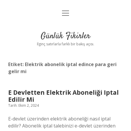
menüyü
Anasayfa
aç
Gizlilik Politikası
Günlük Fikirler
Yasal Uyarı
İlginç satırlarla farklı bir bakış açısı.
Hakkımızda
Etiket:
Elektrik abonelik iptal edince para geri
gelir mi
E Devletten Elektrik Aboneliği Iptal
Edilir Mi
Tarih: Ekim 2, 2024
E-devlet üzerinden elektrik aboneliği nasıl iptal
edilir? Abonelik iptal talebinizi e-devlet üzerinden