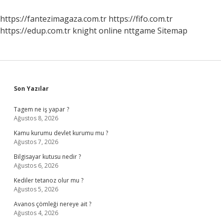
Iptal
Edilir
https://fantezimagaza.com.tr
https://fifo.com.tr
Mi
https://edup.com.tr
knight online
nttgame
Sitemap
Sidebar
Son Yazılar
Tagem ne iş yapar ?
Ağustos 8, 2026
Kamu kurumu devlet kurumu mu ?
Ağustos 7, 2026
Bilgisayar kutusu nedir ?
Ağustos 6, 2026
Kediler tetanoz olur mu ?
Ağustos 5, 2026
Avanos çömleği nereye ait ?
Ağustos 4, 2026