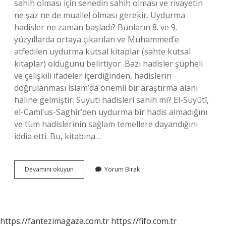
sahih olması için senedin sahih olması ve rivayetin
ne şaz ne de muallel olması gerekir. Uydurma
hadisler ne zaman başladı? Bunların 8. ve 9.
yüzyıllarda ortaya çıkarılan ve Muhammed’e
atfedilen uydurma kutsal kitaplar (sahte kutsal
kitaplar) olduğunu belirtiyor. Bazı hadisler şüpheli
ve çelişkili ifadeler içerdiğinden, hadislerin
doğrulanması İslam’da önemli bir araştırma alanı
haline gelmiştir. Suyuti hadisleri sahih mi? El-Suyûtî,
el-Cami’us-Saghir’den uydurma bir hadis almadığını
ve tüm hadislerinin sağlam temellere dayandığını
iddia etti. Bu, kitabına…
Uydurma
Devamını okuyun
Yorum Bırak
Hadis
Var
Mıdır
https://fantezimagaza.com.tr
https://fifo.com.tr