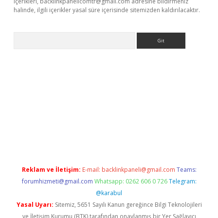
içerikleri,
backlinkpanelicomtr@gmail.com
adresine bildirmeniz
halinde, ilgili içerikler yasal süre içerisinde sitemizden kaldırılacaktır.
Arama
ne
Reklam ve İletişim:
E-mail:
backlinkpaneli@gmail.com
Teams:
forumhizmeti@gmail.com
Whatsapp: 0262 606 0 726
Telegram:
@karabul
Yasal Uyarı:
Sitemiz, 5651 Sayılı Kanun gereğince Bilgi Teknolojileri
ve İletişim Kurumu (BTK) tarafından onaylanmış bir Yer Sağlayıcı