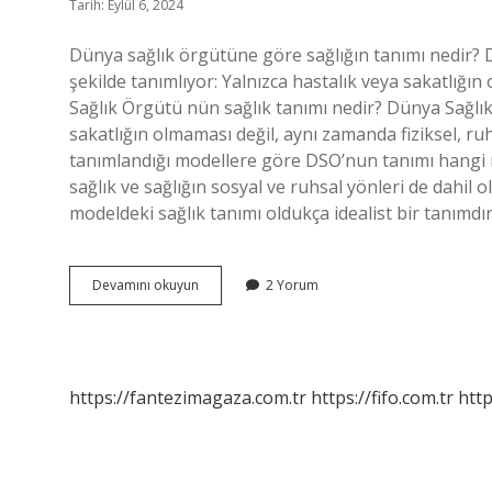
Tarih: Eylül 6, 2024
Dünya sağlık örgütüne göre sağlığın tanımı nedir? D
şekilde tanımlıyor: Yalnızca hastalık veya sakatlığın o
Sağlık Örgütü nün sağlık tanımı nedir? Dünya Sağlı
sakatlığın olmaması değil, aynı zamanda fiziksel, ruhs
tanımlandığı modellere göre DSO’nun tanımı hangi m
sağlık ve sağlığın sosyal ve ruhsal yönleri de dahil
modeldeki sağlık tanımı oldukça idealist bir tanımdır
Dsö
Devamını okuyun
2 Yorum
Ye
Göre
Sağlık
Tanımı
Nedir
https://fantezimagaza.com.tr
https://fifo.com.tr
http