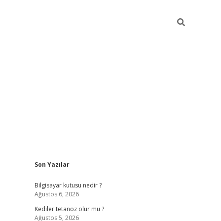
Sidebar
Son Yazılar
vdcasino
Bilgisayar kutusu nedir ?
Ağustos 6, 2026
Kediler tetanoz olur mu ?
Ağustos 5, 2026