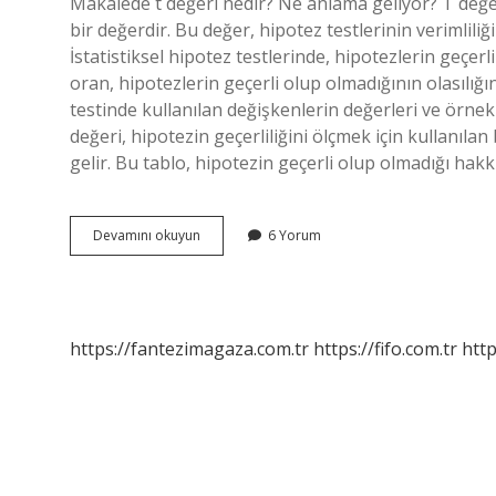
Makalede t değeri nedir? Ne anlama geliyor? T değeri
bir değerdir. Bu değer, hipotez testlerinin verimlili
İstatistiksel hipotez testlerinde, hipotezlerin geçerli
oran, hipotezlerin geçerli olup olmadığının olasılığı
testinde kullanılan değişkenlerin değerleri ve örne
değeri, hipotezin geçerliliğini ölçmek için kullanılan 
gelir. Bu tablo, hipotezin geçerli olup olmadığı hakkı
Makalede
Devamını okuyun
6 Yorum
t
değeri
nedir
https://fantezimagaza.com.tr
https://fifo.com.tr
http