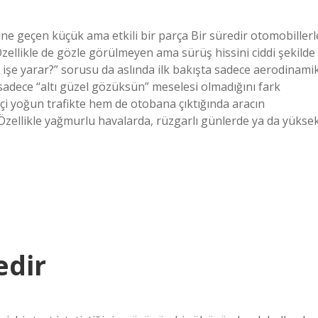
ine geçen küçük ama etkili bir parça Bir süredir otomobillerl
 Özellikle de gözle görülmeyen ama sürüş hissini ciddi şekilde
ne işe yarar?” sorusu da aslında ilk bakışta sadece aerodinami
 sadece “altı güzel gözüksün” meselesi olmadığını fark
içi yoğun trafikte hem de otobana çıktığında aracın
 Özellikle yağmurlu havalarda, rüzgarlı günlerde ya da yükse
edir