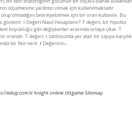
, bir test istatistiğinin gücünün bir ölçüsü olarak kullanıla
ğinin ölçülmesine yardımcı olmak için kullanılmaktadır.
 olup olmadığını belirleyebilmek için bir oran kullanılır. Bu
nı gösterir. t Değeri Nasıl Hesaplanır? T değeri, bir hipotez
klem büyüklüğü gibi değişkenler arasında ortaya çıkar. T
bir orandır. T değeri, t tablosunda yer alan bir sayıya karşılık
nda bir fikir verir. t Değerinin…
s://edup.com.tr
knight online
nttgame
Sitemap