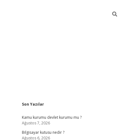
Sidebar
Son Yazılar
vdcasino
Kamu kurumu devlet kurumu mu ?
Ağustos 7, 2026
Bilgisayar kutusu nedir ?
Ağustos 6, 2026