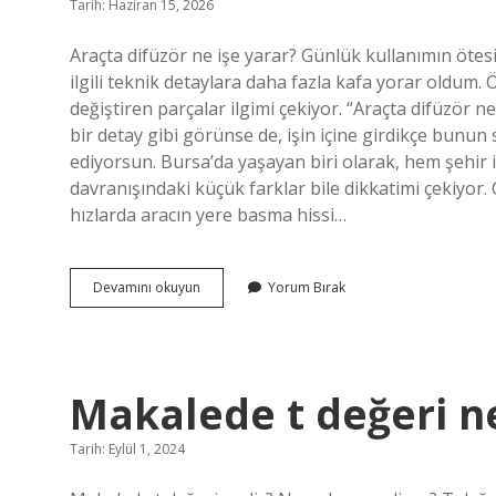
Tarih: Haziran 15, 2026
Araçta difüzör ne işe yarar? Günlük kullanımın ötes
ilgili teknik detaylara daha fazla kafa yorar oldum.
değiştiren parçalar ilgimi çekiyor. “Araçta difüzör 
bir detay gibi görünse de, işin içine girdikçe bunun
ediyorsun. Bursa’da yaşayan biri olarak, hem şehir 
davranışındaki küçük farklar bile dikkatimi çekiyor.
hızlarda aracın yere basma hissi…
Araçta
Devamını okuyun
Yorum Bırak
difüzör
ne
işe
yarar
?
Makalede t değeri n
Tarih: Eylül 1, 2024