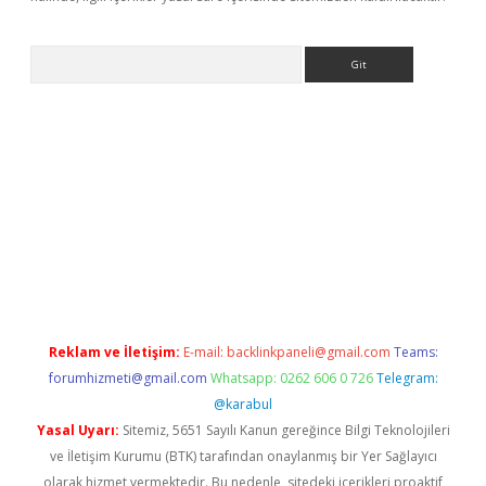
Arama
e
Reklam ve İletişim:
E-mail:
backlinkpaneli@gmail.com
Teams:
forumhizmeti@gmail.com
Whatsapp: 0262 606 0 726
Telegram:
@karabul
Yasal Uyarı:
Sitemiz, 5651 Sayılı Kanun gereğince Bilgi Teknolojileri
ve İletişim Kurumu (BTK) tarafından onaylanmış bir Yer Sağlayıcı
olarak hizmet vermektedir. Bu nedenle, sitedeki içerikleri proaktif