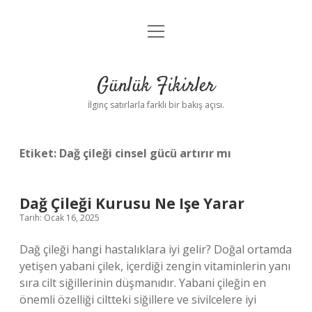
menüyü
Anasayfa
aç
Gizlilik Politikası
Günlük Fikirler
Yasal Uyarı
İlginç satırlarla farklı bir bakış açısı.
Hakkımızda
Etiket:
Dağ çileği cinsel gücü artırır mı
Dağ Çileği Kurusu Ne Işe Yarar
Tarih: Ocak 16, 2025
Dağ çileği hangi hastalıklara iyi gelir? Doğal ortamda
yetişen yabani çilek, içerdiği zengin vitaminlerin yanı
sıra cilt siğillerinin düşmanıdır. Yabani çileğin en
önemli özelliği ciltteki siğillere ve sivilcelere iyi