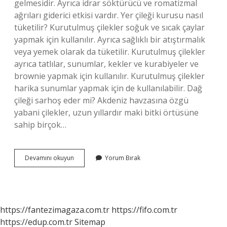
gelmesidir. Ayrıca idrar söktürücü ve romatizmal
ağrıları giderici etkisi vardır. Yer çileği kurusu nasıl
tüketilir? Kurutulmuş çilekler soğuk ve sıcak çaylar
yapmak için kullanılır. Ayrıca sağlıklı bir atıştırmalık
veya yemek olarak da tüketilir. Kurutulmuş çilekler
ayrıca tatlılar, sunumlar, kekler ve kurabiyeler ve
brownie yapmak için kullanılır. Kurutulmuş çilekler
harika sunumlar yapmak için de kullanılabilir. Dağ
çileği sarhoş eder mi? Akdeniz havzasına özgü
yabani çilekler, uzun yıllardır maki bitki örtüsüne
sahip birçok…
Dağ
Devamını okuyun
Yorum Bırak
Çileği
Kurusu
Ne
Işe
Yarar
https://fantezimagaza.com.tr
https://fifo.com.tr
https://edup.com.tr
Sitemap