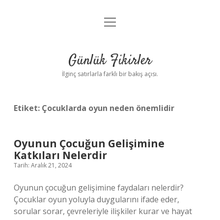
menüyü
Anasayfa
aç
Gizlilik Politikası
Günlük Fikirler
Yasal Uyarı
İlginç satırlarla farklı bir bakış açısı.
Hakkımızda
Etiket:
Çocuklarda oyun neden önemlidir
Oyunun Çocuğun Gelişimine
Katkıları Nelerdir
Tarih: Aralık 21, 2024
Oyunun çocuğun gelişimine faydaları nelerdir?
Çocuklar oyun yoluyla duygularını ifade eder,
sorular sorar, çevreleriyle ilişkiler kurar ve hayat