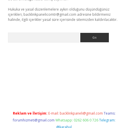
Hukuka ve yasal düzenlemelere aykırı olduğunu düşündüğünüz
içerikleri,
backlinkpanelicomtr@gmail.com
adresine bildirmeniz
halinde, ilgili içerikler yasal süre içerisinde sitemizden kaldırılacaktır.
Arama
e
Reklam ve İletişim:
E-mail:
backlinkpaneli@gmail.com
Teams:
forumhizmeti@gmail.com
Whatsapp: 0262 606 0 726
Telegram:
@karabul