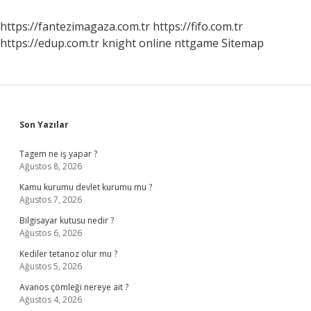
Nelerdir
https://fantezimagaza.com.tr
https://fifo.com.tr
https://edup.com.tr
knight online
nttgame
Sitemap
Sidebar
Son Yazılar
Tagem ne iş yapar ?
Ağustos 8, 2026
Kamu kurumu devlet kurumu mu ?
Ağustos 7, 2026
Bilgisayar kutusu nedir ?
Ağustos 6, 2026
Kediler tetanoz olur mu ?
Ağustos 5, 2026
Avanos çömleği nereye ait ?
Ağustos 4, 2026