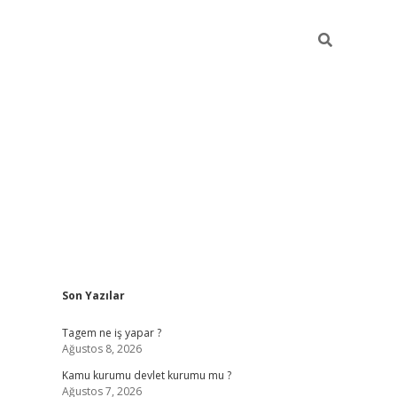
Sidebar
Son Yazılar
vdcasino
Tagem ne iş yapar ?
Ağustos 8, 2026
Kamu kurumu devlet kurumu mu ?
Ağustos 7, 2026