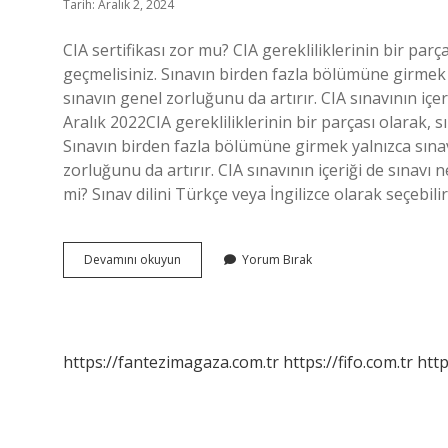
Tarih: Aralık 2, 2024
CIA sertifikası zor mu? CIA gerekliliklerinin bir par
geçmelisiniz. Sınavın birden fazla bölümüne girmek
sınavın genel zorluğunu da artırır. CIA sınavının içe
Aralık 2022CIA gerekliliklerinin bir parçası olarak, 
Sınavın birden fazla bölümüne girmek yalnızca sına
zorluğunu da artırır. CIA sınavının içeriği de sınavı
mi? Sınav dilini Türkçe veya İngilizce olarak seçebili
Cia
Devamını okuyun
Yorum Bırak
Sınavı
Türkçe
Mi
https://fantezimagaza.com.tr
https://fifo.com.tr
http