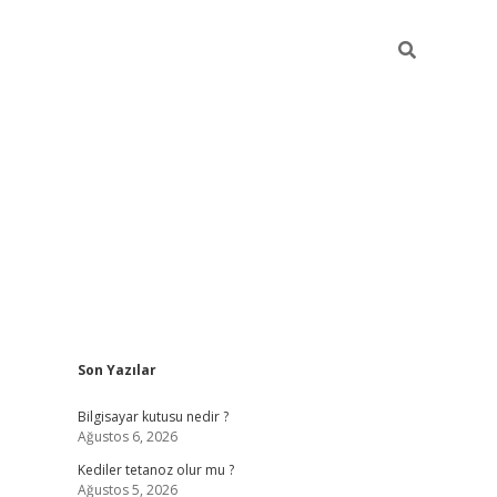
Sidebar
Son Yazılar
vdcasino.on
Bilgisayar kutusu nedir ?
Ağustos 6, 2026
Kediler tetanoz olur mu ?
Ağustos 5, 2026