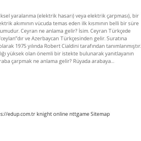
sel yaralanma (elektrik hasarı) veya elektrik çarpması), bir
ektrik akımının vücuda temas eden ilk kısmının belli bir süre
rumudur. Ceyran ne anlama gelir? İsim. Ceyran Türkçede
mı “ceylan”dır ve Azerbaycan Türkçesinden gelir. Suratına
larak 1975 yılında Robert Cialdini tarafından tanımlanmıştır
lığı yüksek olan önemli bir istekte bulunarak yanıtlayanın
 Araba çarpmak ne anlama gelir? Rüyada arabaya…
s://edup.com.tr
knight online
nttgame
Sitemap