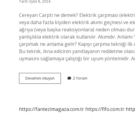
Tarih: Eylül 8, 2024
Cereyan Carpti ne demek? Elektrik çarpması (elektrik
veya daha fazla kişiden elektrik akımı geçmesi ve el
ağrıya (veya başka reaksiyonlara) neden olması du
yanlışlıkla elektrik olarak kullanılır. Akımdır. Anla
çarpmak ne anlama gelir? Kapıyı çarpma tekniği ilk o
Bu teknik, ikna edicinin yanıtlayanın reddetme olası
uymasını sağlamaya çalıştığı bir uyum yöntemidir.
Cereyan
Devamını okuyun
2 Yorum
Çarpmak
Ne
Anlama
Gelir
https://fantezimagaza.com.tr
https://fifo.com.tr
http