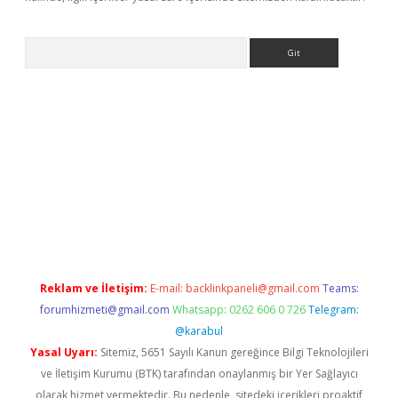
Arama
e
Reklam ve İletişim:
E-mail:
backlinkpaneli@gmail.com
Teams:
forumhizmeti@gmail.com
Whatsapp: 0262 606 0 726
Telegram:
@karabul
Yasal Uyarı:
Sitemiz, 5651 Sayılı Kanun gereğince Bilgi Teknolojileri
ve İletişim Kurumu (BTK) tarafından onaylanmış bir Yer Sağlayıcı
olarak hizmet vermektedir. Bu nedenle, sitedeki içerikleri proaktif