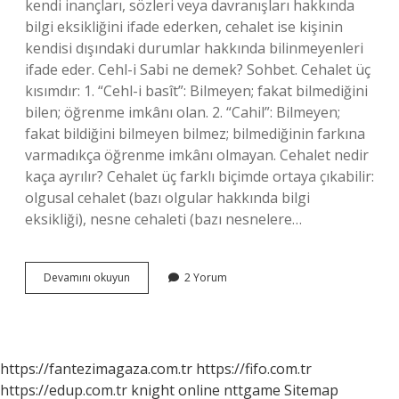
kendi inançları, sözleri veya davranışları hakkında
bilgi eksikliğini ifade ederken, cehalet ise kişinin
kendisi dışındaki durumlar hakkında bilinmeyenleri
ifade eder. Cehl-i Sabi ne demek? Sohbet. Cehalet üç
kısımdır: 1. “Cehl-i basît”: Bilmeyen; fakat bilmediğini
bilen; öğrenme imkânı olan. 2. “Cahil”: Bilmeyen;
fakat bildiğini bilmeyen bilmez; bilmediğinin farkına
varmadıkça öğrenme imkânı olmayan. Cehalet nedir
kaça ayrılır? Cehalet üç farklı biçimde ortaya çıkabilir:
olgusal cehalet (bazı olgular hakkında bilgi
eksikliği), nesne cehaleti (bazı nesnelere…
Cehl
Devamını okuyun
2 Yorum
Ne
Anlama
Gelir
https://fantezimagaza.com.tr
https://fifo.com.tr
https://edup.com.tr
knight online
nttgame
Sitemap