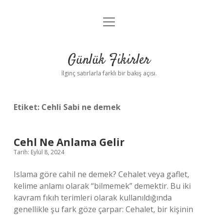
menüyü
Anasayfa
aç
Gizlilik Politikası
Günlük Fikirler
Yasal Uyarı
İlginç satırlarla farklı bir bakış açısı.
Hakkımızda
Etiket:
Cehli Sabi ne demek
Cehl Ne Anlama Gelir
Tarih: Eylül 8, 2024
Islama göre cahil ne demek? Cehalet veya gaflet,
kelime anlamı olarak “bilmemek” demektir. Bu iki
kavram fıkıh terimleri olarak kullanıldığında
genellikle şu fark göze çarpar: Cehalet, bir kişinin