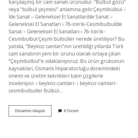
karşılaşmış bir cam sanatı ürünüdür. “Bülbül gözü”
veya “bülbül çeşmesi” anlamına gelir.Çeşmibülbül –
İde Sanat – Geleneksel El Sanatlarıİde Sanat –
Geleneksel El Sanatları › 76-icerik-Cesmibulbulİde
Sanat – Geleneksel El Sanatları › 76-icerik-
Cesmibulbul Çeşmi bülbüller nerede üretiliyor? Bu
yazıda, “Beykoz camları”nın üretildiği yıllarda Türk
cam sanatının yeni bir ürünü olarak ortaya çıkan
“Çeşmibülbül”e odaklanıyoruz. Bu ürün grubunun
kaynakları, Osmanlı İmparatorluğu dönemindeki
önemi ve üretim teknikleri kalın çizgilerle
inceleniyor. › beykoz-camlari- › beykoz-camlari-
cesmibulbuller Bülbül…
Çeşmi
Devamını okuyun
6 Yorum
Bülbül
Ne
Işe
Yarar