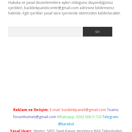
Hukuka ve yasal düzenlemelere aykırı olduğunu düşündüğünüz
içerikleri,
backlinkpanelicomtr@gmail.com
adresine bildirmeniz
halinde, ilgili içerikler yasal süre içerisinde sitemizden kaldırılacaktır.
Arama
e
Reklam ve İletişim:
E-mail:
backlinkpaneli@gmail.com
Teams:
forumhizmeti@gmail.com
Whatsapp: 0262 606 0 726
Telegram:
@karabul
Yasal Uyarı:
Sitemiz, 5651 Sayılı Kanun gereğince Bilgi Teknolojileri