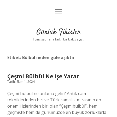
menüyü
Anasayfa
aç
Gizlilik Politikası
Günlük Fikirler
Yasal Uyarı
İlginç satırlarla farklı bir bakış açısı.
Hakkımızda
Etiket:
Bülbül neden güle aşıktır
Çeşmi Bülbül Ne Işe Yarar
Tarih: Ekim 1, 2024
Çeşmi bülbül ne anlama gelir? Antik cam
tekniklerinden biri ve Türk camcılık mirasının en
önemli izlerinden biri olan “Çeşmibülbül”, hem
geçmişte hem de günümüzde en büyük zorluklarla