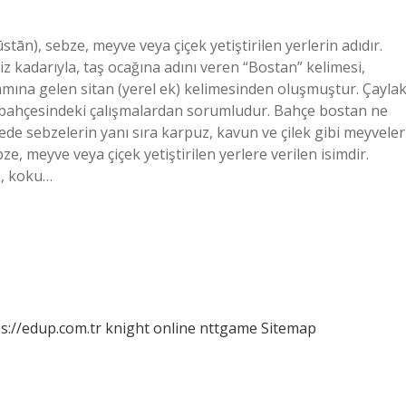
 kadarıyla, taş ocağına adını veren “Bostan” kelimesi,
amına gelen sitan (yerel ek) kelimesinden oluşmuştur. Çayla
 bahçesindeki çalışmalardan sorumludur. Bahçe bostan ne
de sebzelerin yanı sıra karpuz, kavun ve çilek gibi meyveler
e, meyve veya çiçek yetiştirilen yerlere verilen isimdir.
n, koku…
s://edup.com.tr
knight online
nttgame
Sitemap