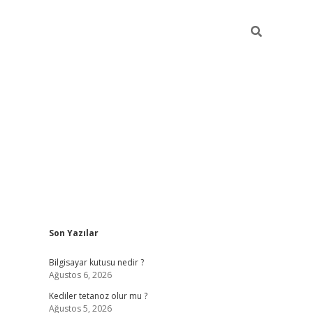
Sidebar
Son Yazılar
vdcasino.online
Bilgisayar kutusu nedir ?
Ağustos 6, 2026
Kediler tetanoz olur mu ?
Ağustos 5, 2026