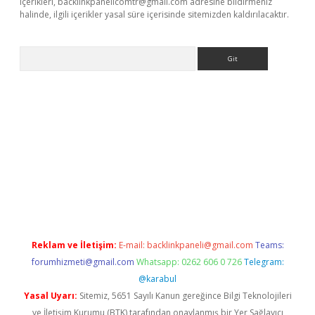
içerikleri,
backlinkpanelicomtr@gmail.com
adresine bildirmeniz
halinde, ilgili içerikler yasal süre içerisinde sitemizden kaldırılacaktır.
Arama
e
Reklam ve İletişim:
E-mail:
backlinkpaneli@gmail.com
Teams:
forumhizmeti@gmail.com
Whatsapp: 0262 606 0 726
Telegram:
@karabul
Yasal Uyarı:
Sitemiz, 5651 Sayılı Kanun gereğince Bilgi Teknolojileri
ve İletişim Kurumu (BTK) tarafından onaylanmış bir Yer Sağlayıcı