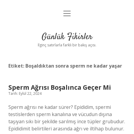
menüyü
Anasayfa
aç
Gizlilik Politikası
Günlük Fikirler
Yasal Uyarı
İlginç satırlarla farklı bir bakış açısı.
Hakkımızda
Etiket:
Boşaldıktan sonra sperm ne kadar yaşar
Sperm Ağrısı Boşalınca Geçer Mi
Tarih: Eylül 22, 2024
Sperm ağrısı ne kadar sürer? Epididim, spermi
testislerden sperm kanalına ve vücudun dışına
taşıyan sıkı bir şekilde sarılmış ince tüpler grubudur.
Epididimit belirtileri arasında ağrı ve iltihap bulunur.