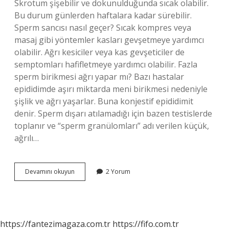
Skrotum şişebilir ve dokunulduğunda sıcak olabilir.
Bu durum günlerden haftalara kadar sürebilir.
Sperm sancısı nasıl geçer? Sıcak kompres veya
masaj gibi yöntemler kasları gevşetmeye yardımcı
olabilir. Ağrı kesiciler veya kas gevşeticiler de
semptomları hafifletmeye yardımcı olabilir. Fazla
sperm birikmesi ağrı yapar mı? Bazı hastalar
epididimde aşırı miktarda meni birikmesi nedeniyle
şişlik ve ağrı yaşarlar. Buna konjestif epididimit
denir. Sperm dışarı atılamadığı için bazen testislerde
toplanır ve “sperm granülomları” adı verilen küçük,
ağrılı…
Sperm
Devamını okuyun
2 Yorum
Ağrısı
Boşalınca
Geçer
Mi
https://fantezimagaza.com.tr
https://fifo.com.tr