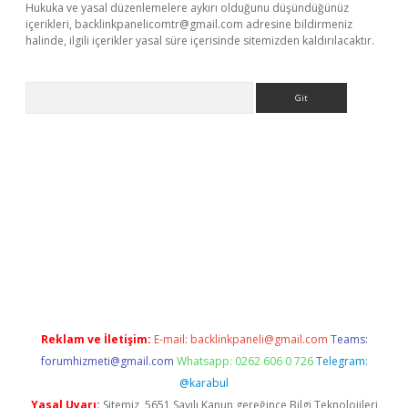
Hukuka ve yasal düzenlemelere aykırı olduğunu düşündüğünüz
içerikleri,
backlinkpanelicomtr@gmail.com
adresine bildirmeniz
halinde, ilgili içerikler yasal süre içerisinde sitemizden kaldırılacaktır.
Arama
online
Reklam ve İletişim:
E-mail:
backlinkpaneli@gmail.com
Teams:
forumhizmeti@gmail.com
Whatsapp: 0262 606 0 726
Telegram:
@karabul
Yasal Uyarı:
Sitemiz, 5651 Sayılı Kanun gereğince Bilgi Teknolojileri