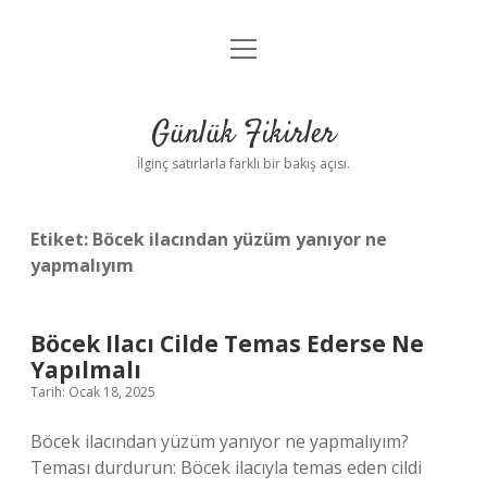
menüyü
Anasayfa
aç
Gizlilik Politikası
Günlük Fikirler
Yasal Uyarı
İlginç satırlarla farklı bir bakış açısı.
Hakkımızda
Etiket:
Böcek ilacından yüzüm yanıyor ne
yapmalıyım
Böcek Ilacı Cilde Temas Ederse Ne
Yapılmalı
Tarih: Ocak 18, 2025
Böcek ilacından yüzüm yanıyor ne yapmalıyım?
Teması durdurun: Böcek ilacıyla temas eden cildi