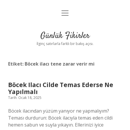
menüyü
Anasayfa
aç
Gizlilik Politikası
Günlük Fikirler
Yasal Uyarı
İlginç satırlarla farklı bir bakış açısı.
Hakkımızda
Etiket:
Böcek ilacı tene zarar verir mi
Böcek Ilacı Cilde Temas Ederse Ne
Yapılmalı
Tarih: Ocak 18, 2025
Böcek ilacından yüzüm yanıyor ne yapmalıyım?
Teması durdurun: Böcek ilacıyla temas eden cildi
hemen sabun ve suyla yıkayın. Ellerinizi iyice