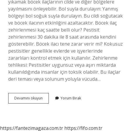
yıkamak böcek ilaçlarının cilde ve diğer bölgelere
yayılmasını önleyebilir. Bol suyla durulayın: Yanmış
bölgeyi bol soğuk suyla durulayın. Bu cildi soğutacak
ve böcek ilacının etkinliğini azaltacaktır. Böcek ilaç
zehirlenmesi kaç saatte belli olur? Pestisit
zehirlenmesi 30 dakika ile 8 saat arasında kendini
gösterebilir. Böcek ilacı tene zarar verir mi? Kokusuz
pestisitler genellikle evlerde ve işyerlerinde
zararlıları kontrol etmek için kullanılır. Zehirlenme
tehlikesi: Pestisitler uygunsuz veya aşırı miktarda
kullanıldığında insanlar için toksik olabilir. Bu ilaçlar
deri teması veya solunum yoluyla vücuda…
Böcek
Devamını okuyun
Yorum Bırak
Ilacı
Cilde
Temas
Ederse
Ne
https://fantezimagaza.com.tr
https://fifo.com.tr
Yapılmalı