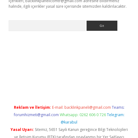
içerikleri,
backlinkpanelicomtr@gmail.com
adresine bildirmeniz
halinde, ilgili içerikler yasal süre içerisinde sitemizden kaldırılacaktır.
Arama
e
Reklam ve İletişim:
E-mail:
backlinkpaneli@gmail.com
Teams:
forumhizmeti@gmail.com
Whatsapp: 0262 606 0 726
Telegram:
@karabul
Yasal Uyarı:
Sitemiz, 5651 Sayılı Kanun gereğince Bilgi Teknolojileri
ve İletişim Kurumu (BTK) tarafından onaylanmış bir Yer Sağlayıcı