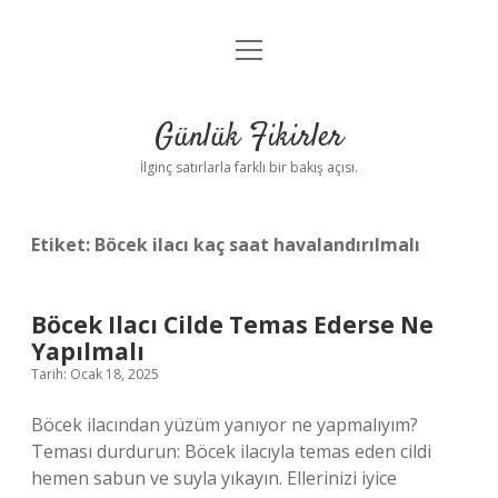
menüyü
Anasayfa
aç
Gizlilik Politikası
Günlük Fikirler
Yasal Uyarı
İlginç satırlarla farklı bir bakış açısı.
Hakkımızda
Etiket:
Böcek ilacı kaç saat havalandırılmalı
Böcek Ilacı Cilde Temas Ederse Ne
Yapılmalı
Tarih: Ocak 18, 2025
Böcek ilacından yüzüm yanıyor ne yapmalıyım?
Teması durdurun: Böcek ilacıyla temas eden cildi
hemen sabun ve suyla yıkayın. Ellerinizi iyice