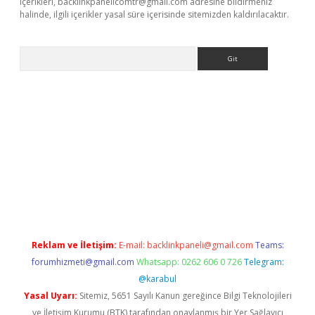
içerikleri,
backlinkpanelicomtr@gmail.com
adresine bildirmeniz
halinde, ilgili içerikler yasal süre içerisinde sitemizden kaldırılacaktır.
Arama
e
Reklam ve İletişim:
E-mail:
backlinkpaneli@gmail.com
Teams:
forumhizmeti@gmail.com
Whatsapp: 0262 606 0 726
Telegram:
@karabul
Yasal Uyarı:
Sitemiz, 5651 Sayılı Kanun gereğince Bilgi Teknolojileri
ve İletişim Kurumu (BTK) tarafından onaylanmış bir Yer Sağlayıcı