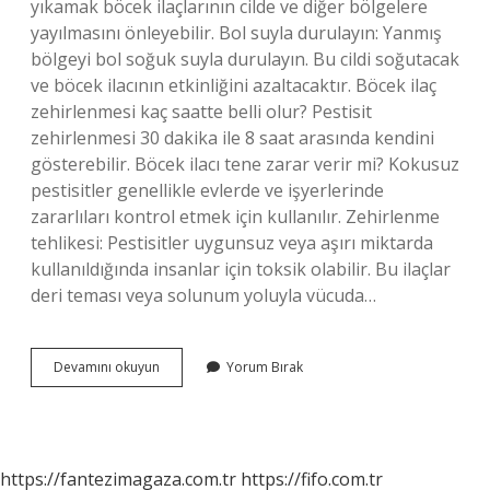
yıkamak böcek ilaçlarının cilde ve diğer bölgelere
yayılmasını önleyebilir. Bol suyla durulayın: Yanmış
bölgeyi bol soğuk suyla durulayın. Bu cildi soğutacak
ve böcek ilacının etkinliğini azaltacaktır. Böcek ilaç
zehirlenmesi kaç saatte belli olur? Pestisit
zehirlenmesi 30 dakika ile 8 saat arasında kendini
gösterebilir. Böcek ilacı tene zarar verir mi? Kokusuz
pestisitler genellikle evlerde ve işyerlerinde
zararlıları kontrol etmek için kullanılır. Zehirlenme
tehlikesi: Pestisitler uygunsuz veya aşırı miktarda
kullanıldığında insanlar için toksik olabilir. Bu ilaçlar
deri teması veya solunum yoluyla vücuda…
Böcek
Devamını okuyun
Yorum Bırak
Ilacı
Cilde
Temas
Ederse
Ne
https://fantezimagaza.com.tr
https://fifo.com.tr
Yapılmalı