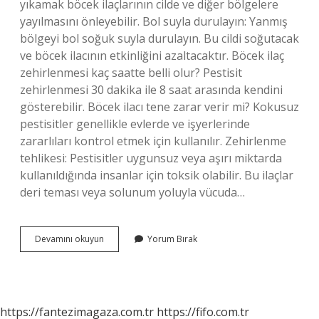
yıkamak böcek ilaçlarının cilde ve diğer bölgelere
yayılmasını önleyebilir. Bol suyla durulayın: Yanmış
bölgeyi bol soğuk suyla durulayın. Bu cildi soğutacak
ve böcek ilacının etkinliğini azaltacaktır. Böcek ilaç
zehirlenmesi kaç saatte belli olur? Pestisit
zehirlenmesi 30 dakika ile 8 saat arasında kendini
gösterebilir. Böcek ilacı tene zarar verir mi? Kokusuz
pestisitler genellikle evlerde ve işyerlerinde
zararlıları kontrol etmek için kullanılır. Zehirlenme
tehlikesi: Pestisitler uygunsuz veya aşırı miktarda
kullanıldığında insanlar için toksik olabilir. Bu ilaçlar
deri teması veya solunum yoluyla vücuda…
Böcek
Devamını okuyun
Yorum Bırak
Ilacı
Cilde
Temas
Ederse
Ne
https://fantezimagaza.com.tr
https://fifo.com.tr
Yapılmalı