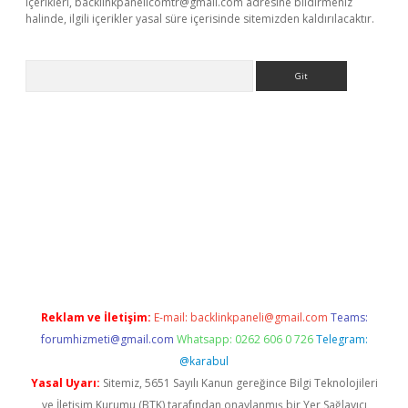
içerikleri,
backlinkpanelicomtr@gmail.com
adresine bildirmeniz
halinde, ilgili içerikler yasal süre içerisinde sitemizden kaldırılacaktır.
Arama
e
Reklam ve İletişim:
E-mail:
backlinkpaneli@gmail.com
Teams:
forumhizmeti@gmail.com
Whatsapp: 0262 606 0 726
Telegram:
@karabul
Yasal Uyarı:
Sitemiz, 5651 Sayılı Kanun gereğince Bilgi Teknolojileri
ve İletişim Kurumu (BTK) tarafından onaylanmış bir Yer Sağlayıcı