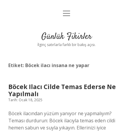
menüyü
Anasayfa
aç
Gizlilik Politikası
Günlük Fikirler
Yasal Uyarı
İlginç satırlarla farklı bir bakış açısı.
Hakkımızda
Etiket:
Böcek ilacı insana ne yapar
Böcek Ilacı Cilde Temas Ederse Ne
Yapılmalı
Tarih: Ocak 18, 2025
Böcek ilacından yüzüm yanıyor ne yapmalıyım?
Teması durdurun: Böcek ilacıyla temas eden cildi
hemen sabun ve suyla yıkayın. Ellerinizi iyice