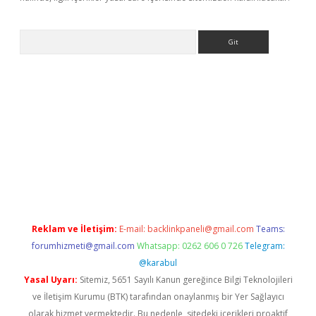
Arama
e
Reklam ve İletişim:
E-mail:
backlinkpaneli@gmail.com
Teams:
forumhizmeti@gmail.com
Whatsapp: 0262 606 0 726
Telegram:
@karabul
Yasal Uyarı:
Sitemiz, 5651 Sayılı Kanun gereğince Bilgi Teknolojileri
ve İletişim Kurumu (BTK) tarafından onaylanmış bir Yer Sağlayıcı
olarak hizmet vermektedir. Bu nedenle, sitedeki içerikleri proaktif