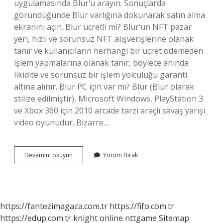
uygulamasında Blur’u arayın. Sonuçlarda
göründüğünde Blur varlığına dokunarak satın alma
ekranını açın. Blur ücretli mi? Blur’un NFT pazar
yeri, hızlı ve sorunsuz NFT alışverişlerine olanak
tanır ve kullanıcıların herhangi bir ücret ödemeden
işlem yapmalarına olanak tanır, böylece anında
likidite ve sorunsuz bir işlem yolculuğu garanti
altına alınır. Blur PC için var mı? Blur (Blur olarak
stilize edilmiştir), Microsoft Windows, PlayStation 3
ve Xbox 360 için 2010 arcade tarzı araçlı savaş yarışı
video oyunudur. Bizarre…
Blur
Devamını okuyun
Yorum Bırak
Nasıl
Alınır
https://fantezimagaza.com.tr
https://fifo.com.tr
https://edup.com.tr
knight online
nttgame
Sitemap