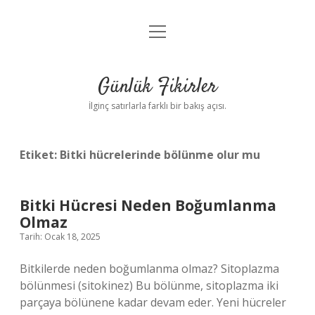
menüyü
Anasayfa
aç
Gizlilik Politikası
Günlük Fikirler
Yasal Uyarı
İlginç satırlarla farklı bir bakış açısı.
Hakkımızda
Etiket:
Bitki hücrelerinde bölünme olur mu
Bitki Hücresi Neden Boğumlanma
Olmaz
Tarih: Ocak 18, 2025
Bitkilerde neden boğumlanma olmaz? Sitoplazma
bölünmesi (sitokinez) Bu bölünme, sitoplazma iki
parçaya bölünene kadar devam eder. Yeni hücreler