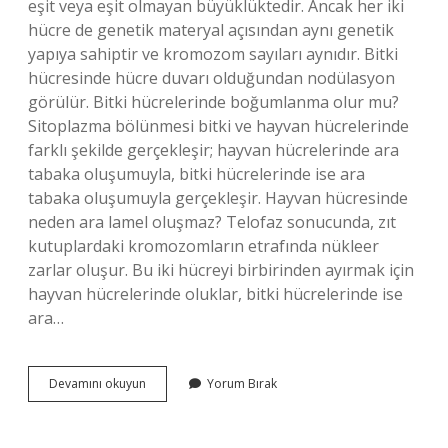
eşit veya eşit olmayan büyüklüktedir. Ancak her iki
hücre de genetik materyal açısından aynı genetik
yapıya sahiptir ve kromozom sayıları aynıdır. Bitki
hücresinde hücre duvarı olduğundan nodülasyon
görülür. Bitki hücrelerinde boğumlanma olur mu?
Sitoplazma bölünmesi bitki ve hayvan hücrelerinde
farklı şekilde gerçekleşir; hayvan hücrelerinde ara
tabaka oluşumuyla, bitki hücrelerinde ise ara
tabaka oluşumuyla gerçekleşir. Hayvan hücresinde
neden ara lamel oluşmaz? Telofaz sonucunda, zıt
kutuplardaki kromozomların etrafında nükleer
zarlar oluşur. Bu iki hücreyi birbirinden ayırmak için
hayvan hücrelerinde oluklar, bitki hücrelerinde ise
ara…
Bitki
Devamını okuyun
Yorum Bırak
Hücresi
Neden
Boğumlanma