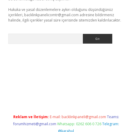
Hukuka ve yasal düzenlemelere aykırı olduğunu düşündüğünüz
içerikleri,
backlinkpanelicomtr@gmail.com
adresine bildirmeniz
halinde, ilgili içerikler yasal süre içerisinde sitemizden kaldırılacaktır.
Arama
line
Reklam ve İletişim:
E-mail:
backlinkpaneli@gmail.com
Teams:
forumhizmeti@gmail.com
Whatsapp: 0262 606 0 726
Telegram:
@karabul