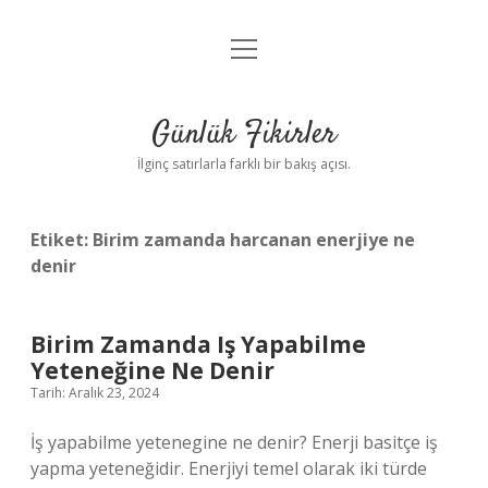
menüyü
Anasayfa
aç
Gizlilik Politikası
Günlük Fikirler
Yasal Uyarı
İlginç satırlarla farklı bir bakış açısı.
Hakkımızda
Etiket:
Birim zamanda harcanan enerjiye ne
denir
Birim Zamanda Iş Yapabilme
Yeteneğine Ne Denir
Tarih: Aralık 23, 2024
İş yapabilme yetenegine ne denir? Enerji basitçe iş
yapma yeteneğidir. Enerjiyi temel olarak iki türde