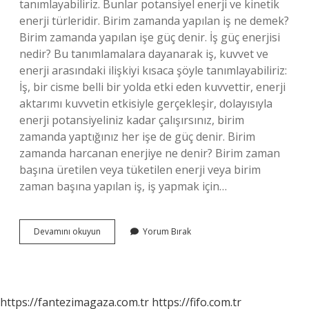
tanımlayabiliriz. Bunlar potansiyel enerji ve kinetik
enerji türleridir. Birim zamanda yapılan iş ne demek?
Birim zamanda yapılan işe güç denir. İş güç enerjisi
nedir? Bu tanımlamalara dayanarak iş, kuvvet ve
enerji arasındaki ilişkiyi kısaca şöyle tanımlayabiliriz:
İş, bir cisme belli bir yolda etki eden kuvvettir, enerji
aktarımı kuvvetin etkisiyle gerçekleşir, dolayısıyla
enerji potansiyeliniz kadar çalışırsınız, birim
zamanda yaptığınız her işe de güç denir. Birim
zamanda harcanan enerjiye ne denir? Birim zaman
başına üretilen veya tüketilen enerji veya birim
zaman başına yapılan iş, iş yapmak için…
Birim
Devamını okuyun
Yorum Bırak
Zamanda
Iş
Yapabilme
Yeteneğine
Ne
https://fantezimagaza.com.tr
https://fifo.com.tr
Denir