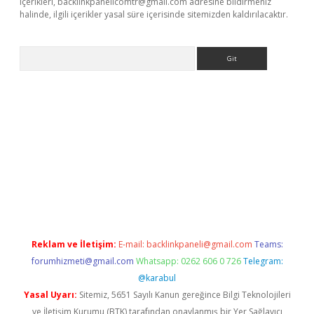
içerikleri,
backlinkpanelicomtr@gmail.com
adresine bildirmeniz
halinde, ilgili içerikler yasal süre içerisinde sitemizden kaldırılacaktır.
Arama
e
Reklam ve İletişim:
E-mail:
backlinkpaneli@gmail.com
Teams:
forumhizmeti@gmail.com
Whatsapp: 0262 606 0 726
Telegram:
@karabul
Yasal Uyarı:
Sitemiz, 5651 Sayılı Kanun gereğince Bilgi Teknolojileri
ve İletişim Kurumu (BTK) tarafından onaylanmış bir Yer Sağlayıcı