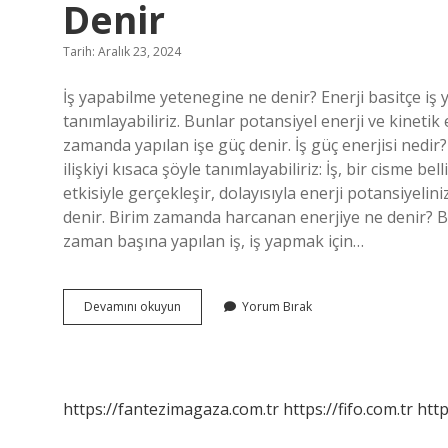
Denir
Tarih: Aralık 23, 2024
İş yapabilme yetenegine ne denir? Enerji basitçe iş 
tanımlayabiliriz. Bunlar potansiyel enerji ve kinetik
zamanda yapılan işe güç denir. İş güç enerjisi nedir
ilişkiyi kısaca şöyle tanımlayabiliriz: İş, bir cisme be
etkisiyle gerçekleşir, dolayısıyla enerji potansiyelin
denir. Birim zamanda harcanan enerjiye ne denir? Bi
zaman başına yapılan iş, iş yapmak için…
Birim
Devamını okuyun
Yorum Bırak
Zamanda
Iş
Yapabilme
Yeteneğine
Ne
https://fantezimagaza.com.tr
https://fifo.com.tr
http
Denir