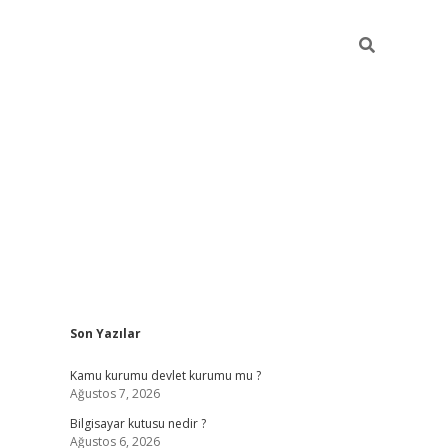
Sidebar
Son Yazılar
vdcasino
Kamu kurumu devlet kurumu mu ?
Ağustos 7, 2026
Bilgisayar kutusu nedir ?
Ağustos 6, 2026