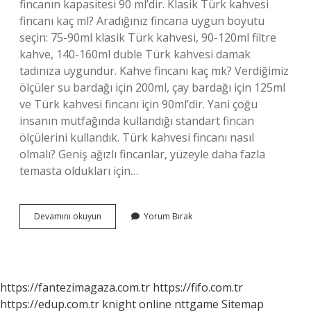
fincanın kapasitesi 90 ml’dir. Klasik Türk kahvesi
fincanı kaç ml? Aradığınız fincana uygun boyutu
seçin: 75-90ml klasik Türk kahvesi, 90-120ml filtre
kahve, 140-160ml duble Türk kahvesi damak
tadınıza uygundur. Kahve fincanı kaç mk? Verdiğimiz
ölçüler su bardağı için 200ml, çay bardağı için 125ml
ve Türk kahvesi fincanı için 90ml’dir. Yani çoğu
insanın mutfağında kullandığı standart fincan
ölçülerini kullandık. Türk kahvesi fincanı nasıl
olmalı? Geniş ağızlı fincanlar, yüzeyle daha fazla
temasta oldukları için…
Türk
Devamını okuyun
Yorum Bırak
Kahve
Fincanı
Kaç
Cm
https://fantezimagaza.com.tr
https://fifo.com.tr
https://edup.com.tr
knight online
nttgame
Sitemap