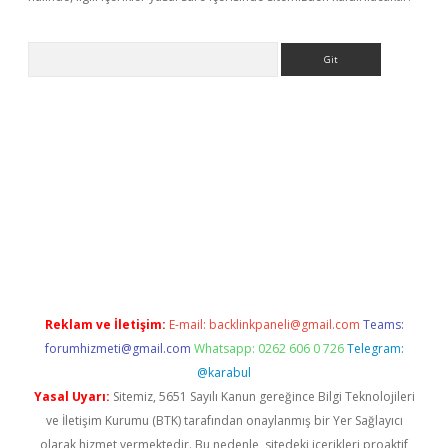
Arama
e
Reklam ve İletişim:
E-mail:
backlinkpaneli@gmail.com
Teams:
forumhizmeti@gmail.com
Whatsapp: 0262 606 0 726
Telegram:
@karabul
Yasal Uyarı:
Sitemiz, 5651 Sayılı Kanun gereğince Bilgi Teknolojileri
ve İletişim Kurumu (BTK) tarafından onaylanmış bir Yer Sağlayıcı
olarak hizmet vermektedir. Bu nedenle, sitedeki içerikleri proaktif